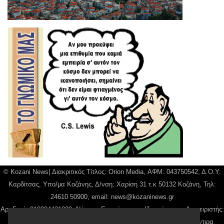
© Kozani News| Διακριτικός Τίτλος: Orion Media, ΑΦΜ: 043750542, Δ.Ο.Υ:
Καρδίτσας, Υπο/μα Κοζάνης, Δ/νση: Χαρίση 31 τ.κ 50132 Κοζάνη, Τηλ:
24610 50900, email:
news@kozaninews.gr
Αρ. Γεμή: 018804431000, Νόμιμος Εκπρόσωπος, Ιδιοκτήτης και Διαχειριστής:
Παναγιώτης Φιλίππου, Διευθύντρια: Γιαννουσά Βασιλική, Διευθύντιρα