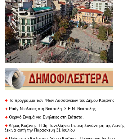
Το πρόγραμμα των 44ων Λασσανείων του Δήμου Κοζάνης
Party Νεολαίας στη Νεάπολη -Σ.Ε.Ν. Νεάπολης
Θερινό Σινεμά για Ενήλικες στη Σιάτιστα.
Δήμος Κοζάνης: Η 3η Πανελλήνια Ιππική Συνάντηση της Αιανής
ξεκινά αυτή την Παρασκευή 31 Ιουλίου
Πολιτιστικό Καλοκαίρι Δήμου Κοζάνης: Πρόγραμμα Ιουλίου