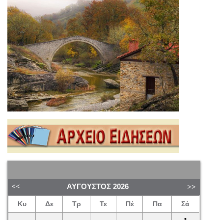
ΑΎΓΟΥΣΤΟΣ
2026
Κυ
Δε
Τρ
Τε
Πέ
Πα
Σά