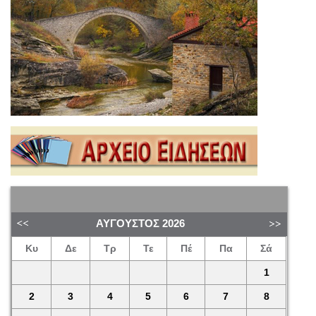
ΑΎΓΟΥΣΤΟΣ
2026
Κυ
Δε
Τρ
Τε
Πέ
Πα
Σά
1
2
3
4
5
6
7
8