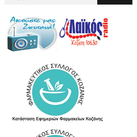
Για
: