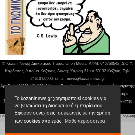
© Kozani News| Διακριτικός Τίτλος: Orion Media, ΑΦΜ: 043750542, Δ.Ο.Υ:
Καρδίτσας, Υπο/μα Κοζάνης, Δ/νση: Χαρίση 31 τ.κ 50132 Κοζάνη, Τηλ:
24610 50900, email:
news@kozaninews.gr
Αρ. Γεμή: 018804431000, Νόμιμος Εκπρόσωπος, Ιδιοκτήτης και Διαχειριστής:
Παναγιώτης Φιλίππου, Διευθύντρια: Γιαννουσά Βασιλική, Διευθύντιρα
Το kozaninews.gr χρησιμοποιεί cookies για
Σύνταξης: Μπαλαμπάνη Βασιλική. Δικαιούχος domain name Παναγιώτης
να βελτιώσει τη διαδικτυακή εμπειρία σου.
Φιλίππου
Εφόσον συνεχίσεις, συμφωνείς με την χρήση
Πολιτική απορρήτου
|
Αίτηση Διαχείρισης Προσωπικών Δεδομένων
|
Όροι χρήσης
| |
Δήλωση
Συμμόρφωσης
των cookies από εμάς.
Μάθε περισσότερα