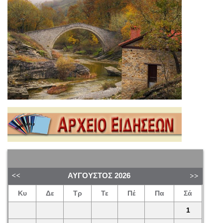
ΑΎΓΟΥΣΤΟΣ
2026
Κυ
Δε
Τρ
Τε
Πέ
Πα
Σά
1