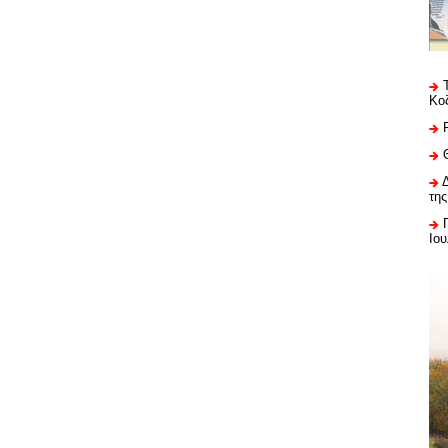
Κο
της
Ιου