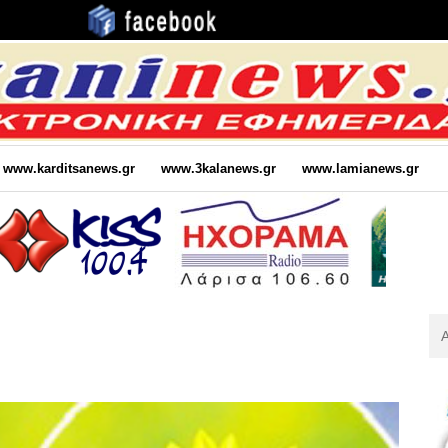
www.karditsanews.gr
www.3kalanews.gr
www.lamianews.gr
Αν
Για
: