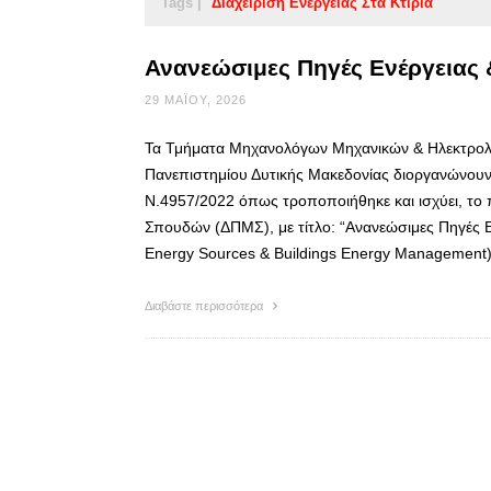
Tags |
Διαχείριση Ενέργειας Στα Κτίρια
Ανανεώσιμες Πηγές Ενέργειας &
29 ΜΑΪ́ΟΥ, 2026
Τα Τμήματα Μηχανολόγων Μηχανικών & Ηλεκτρολ
Πανεπιστημίου Δυτικής Μακεδονίας διοργανώνουν γ
Ν.4957/2022 όπως τροποποιήθηκε και ισχύει, το
Σπουδών (ΔΠΜΣ), με τίτλο: “Ανανεώσιμες Πηγές Ε
Energy Sources & Buildings Energy Management
Διαβάστε περισσότερα