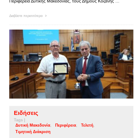
Περιφέρεια Δυτικής Μακεδονίας, τους Δήμους Κοζάνης …
Διαβάστε περισσότερα
Ειδήσεις
Tags |
Δυτική Μακεδονία
Περιφέρεια
Τελετή
Τιμητική Διάκριση