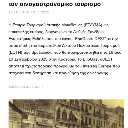
τον οινογαστρονομικό τουρισμό
12 ΣΕΠΤΕΜΒΡΊΟΥ, 2025
Η Εταιρία Τουρισμού Δυτικής Μακεδονίας (ΕΤΔΥΜΑ) ως
επικεφαλής εταίρος, διοργανώνει το Διεθνές Συνέδριο
Εναρκτήριας Εκδήλωσης του έργου “EnoGastroDEST”με την
υποστήριξη του Ευρωπαϊκού Δικτύου Πολιτιστικού Τουρισμού
(ECTN) των Βρυξελλών, που θα πραγματοποιηθεί από 16 έως
19 Σεπτεμβρίου 2025 στην Καστοριά. Το EnoGastroDEST
αποτελεί πρωτοποριακό πρόγραμμα του Interreg Europe που
στοχεύει στη διατήρηση και προώθηση της οινολογικής …
Διαβάστε περισσότερα