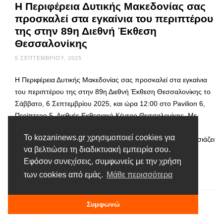
Η Περιφέρεια Δυτικής Μακεδονίας σας
προσκαλεί στα εγκαίνια του περιπτέρου
της στην 89η Διεθνή Έκθεση
Θεσσαλονίκης
5 ΣΕΠΤΕΜΒΡΊΟΥ, 2025
Η Περιφέρεια Δυτικής Μακεδονίας σας προσκαλεί στα εγκαίνια
του περιπτέρου της στην 89η Διεθνή Έκθεση Θεσσαλονίκης το
Σάββατο, 6 Σεπτεμβρίου 2025, και ώρα 12:00 στο Pavilion 6,
Περίπτερο 5, Διεθνές Εκθεσιακό Κέντρο Θεσσαλονίκης. Με
έμφαση στην καινοτομία την επιχειρηματικότητα την
Το kozaninews.gr χρησιμοποιεί cookies για
εξωστρέφεια και τον πολιτισμό, η Δυτική Μακεδονία παρουσιάζει
να βελτιώσει τη διαδικτυακή εμπειρία σου.
τις δυνάμεις της και ανοίγει νέους δρόμους …
Εφόσον συνεχίσεις, συμφωνείς με την χρήση
των cookies από εμάς.
Μάθε περισσότερα
Διαβάστε περισσότερα
Συμφωνώ