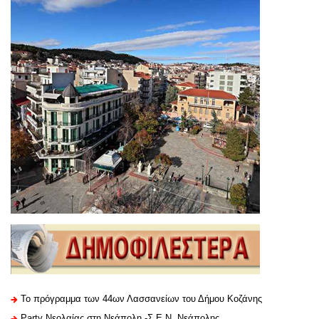
Το πρόγραμμα των 44ων Λασσανείων του Δήμου Κοζάνης
Party Νεολαίας στη Νεάπολη -Σ.Ε.Ν. Νεάπολης