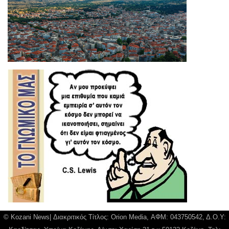
© Kozani News| Διακριτικός Τίτλος: Orion Media, ΑΦΜ: 043750542, Δ.Ο.Υ: