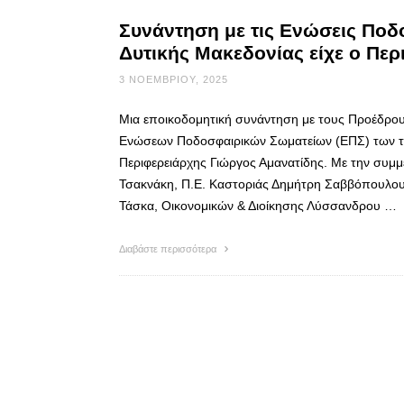
Συνάντηση με τις Ενώσεις Ποδ
Δυτικής Μακεδονίας είχε ο Περ
3 ΝΟΕΜΒΡΊΟΥ, 2025
Μια εποικοδομητική συνάντηση με τους Προέδρο
Ενώσεων Ποδοσφαιρικών Σωματείων (ΕΠΣ) των τεσ
Περιφερειάρχης Γιώργος Αμανατίδης. Με την συμμ
Τσακνάκη, Π.Ε. Καστοριάς Δημήτρη Σαββόπουλου,
Τάσκα, Οικονομικών & Διοίκησης Λύσσανδρου …
Διαβάστε περισσότερα