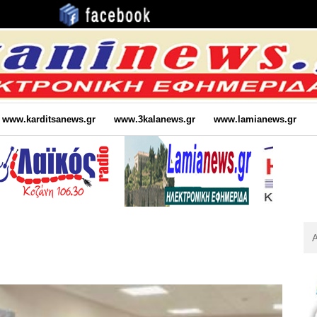
www.karditsanews.gr
www.3kalanews.gr
www.lamianews.gr
Αν
Για
: