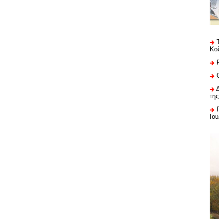
Κο
της
Ιου