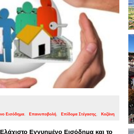
ένο Εισόδημα
Επανυποβολή
Επίδομα Στέγασης
Κοζάνη
Ελάχιστο Εγγυημένο Εισόδημα και το