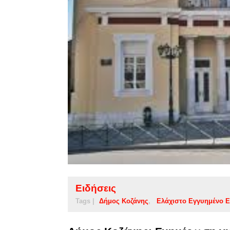
Ειδήσεις
Tags |
Δήμος Κοζάνης
Ελάχιστο Εγγυημένο 