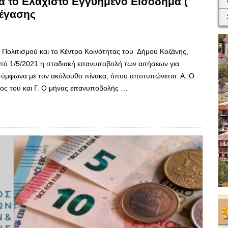
 το Ελάχιστο Εγγυημένο Εισόδημα (
τέγασης
ι Πολιτισμού και το Κέντρο Κοινότητας του Δήμου Κοζάνης,
πό 1/5/2021 η σταδιακή επανυποβολή των αιτήσεων για
σύμφωνα με τον ακόλουθο πίνακα, όπου αποτυπώνεται: Α. Ο
χύος του και Γ. Ο μήνας επανυποβολής …