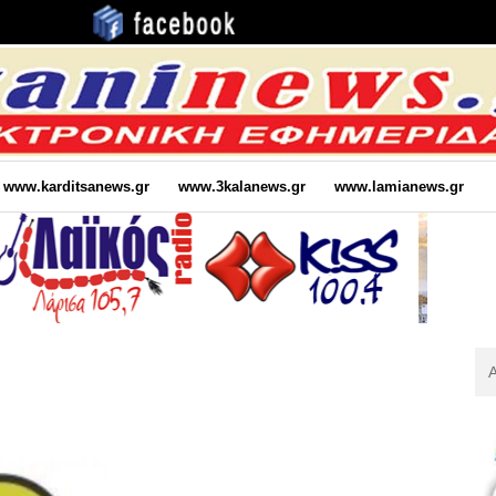
www.karditsanews.gr
www.3kalanews.gr
www.lamianews.gr
Αν
Για
: