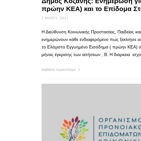
Δήμος Κοζάνης: Ενημέρωση για
πρώην ΚΕΑ) και το Επίδομα Σ
7 ΜΑΪ́ΟΥ, 2021
Η Διεύθυνση Κοινωνικής Προστασίας, Παιδείας κα
ενημερώνουν κάθε ενδιαφερόμενο πως ξεκίνησε α
το Ελάχιστο Εγγυημένο Εισόδημα ( πρώην ΚΕΑ) 
μήνας έγκρισης των αιτήσεων , Β. Η διάρκεια ισ
Διαβάστε περισσότερα