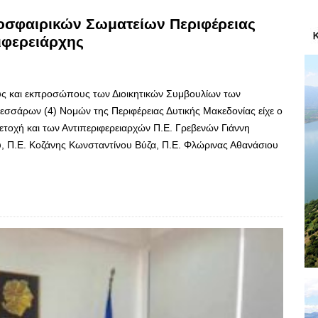
οσφαιρικών Σωματείων Περιφέρειας
ιφερειάρχης
υς και εκπροσώπους των Διοικητικών Συμβουλίων των
σάρων (4) Νομών της Περιφέρειας Δυτικής Μακεδονίας είχε ο
ετοχή και των Αντιπεριφερειαρχών Π.Ε. Γρεβενών Γιάννη
 Π.Ε. Κοζάνης Κωνσταντίνου Βύζα, Π.Ε. Φλώρινας Αθανάσιου