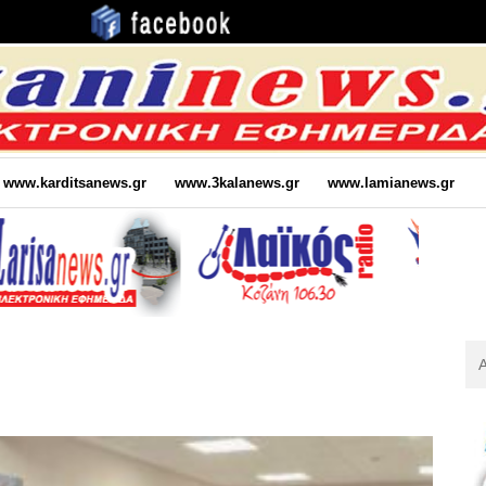
www.karditsanews.gr
www.3kalanews.gr
www.lamianews.gr
Αν
Για
: