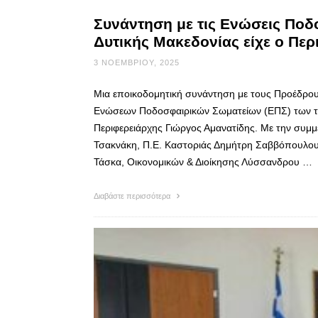
Συνάντηση με τις Ενώσεις Ποδ
Δυτικής Μακεδονίας είχε ο Περ
3 ΝΟΕΜΒΡΊΟΥ, 2025
Μια εποικοδομητική συνάντηση με τους Προέδρο
Ενώσεων Ποδοσφαιρικών Σωματείων (ΕΠΣ) των τεσ
Περιφερειάρχης Γιώργος Αμανατίδης. Με την συμμ
Τσακνάκη, Π.Ε. Καστοριάς Δημήτρη Σαββόπουλου,
Τάσκα, Οικονομικών & Διοίκησης Λύσσανδρου …
Διαβάστε περισσότερα