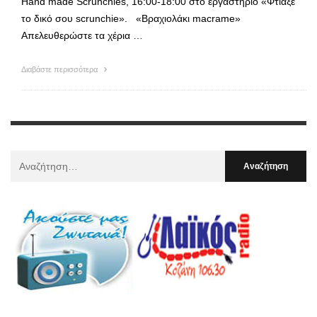
Ηand made Scrunchies, 16:00-18:00 στο εργαστήριο «Φτιάξε
το δικό σου scrunchie». «Βραχιολάκι macrame»
Απελευθερώστε τα χέρια …
Διαβάστε περισσότερα
Αναζήτηση
Για
: