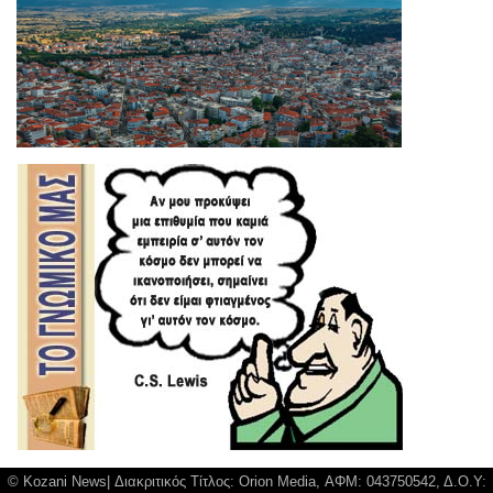
© Kozani News| Διακριτικός Τίτλος: Orion Media, ΑΦΜ: 043750542, Δ.Ο.Υ: