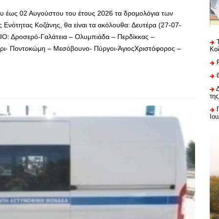
ίου έως 02 Αυγούστου του έτους 2026 τα δρομολόγια των
Ενότητας Κοζάνης, θα είναι τα ακόλουθα: Δευτέρα (27-07-
Ο: Δροσερό-Γαλάτεια – Ολυμπιάδα – Περδίκκας –
ρι- Ποντοκώμη – Μεσόβουνο- Πύργοι-ΆγιοςΧριστόφορος –
Κο
της
Ιου