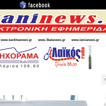
www.karditsanews.gr
www.3kalanews.gr
www.lamianews.gr
Αν
Για
: