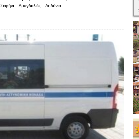
ειρήνι – Αμυγδαλιές – Αηδόνια – …