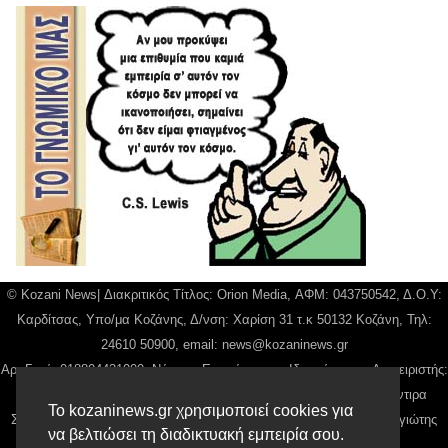
© Kozani News| Διακριτικός Τίτλος: Orion Media, ΑΦΜ: 043750542, Δ.Ο.Υ:
Καρδίτσας, Υπο/μα Κοζάνης, Δ/νση: Χαρίση 31 τ.κ 50132 Κοζάνη, Τηλ:
24610 50900, email:
news@kozaninews.gr
Αρ. Γεμή: 018804431000, Νόμιμος Εκπρόσωπος, Ιδιοκτήτης και Διαχειριστής:
Παναγιώτης Φιλίππου, Διευθύντρια: Γιαννουσά Βασιλική, Διευθύντιρα
Το kozaninews.gr χρησιμοποιεί cookies για
Σύνταξης: Μπαλαμπάνη Βασιλική. Δικαιούχος domain name Παναγιώτης
να βελτιώσει τη διαδικτυακή εμπειρία σου.
Φιλίππου