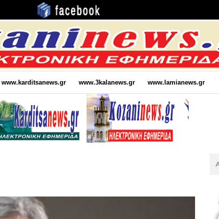
www.karditsanews.gr
www.3kalanews.gr
www.lamianews.gr
Αν
Για
: