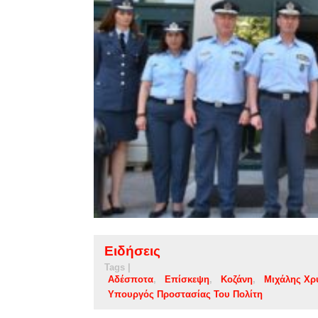
Ειδήσεις
Tags |
Αδέσποτα
Επίσκεψη
Κοζάνη
Μιχάλης Χρ
Υπουργός Προστασίας Του Πολίτη