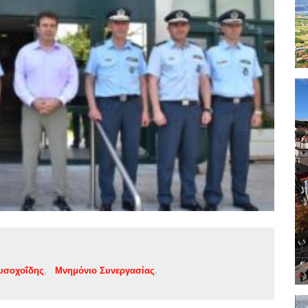
υσοχοΐδης
Μνημόνιο Συνεργασίας