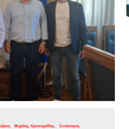
οζάνη
Μιχάλης Χρυσοχοΐδης
Συνάντηση