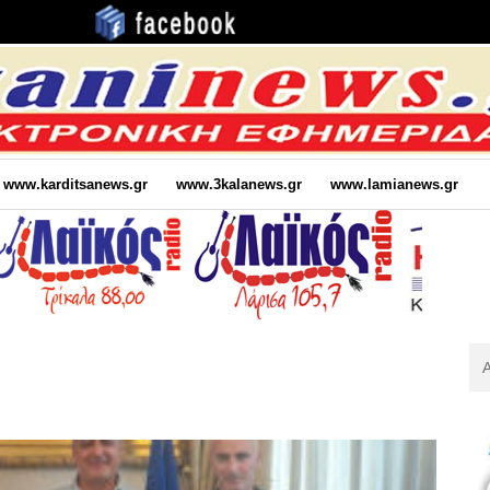
www.karditsanews.gr
www.3kalanews.gr
www.lamianews.gr
Αν
Για
: