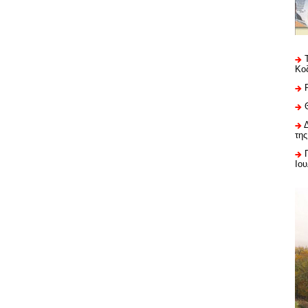
Κο
της
Ιου