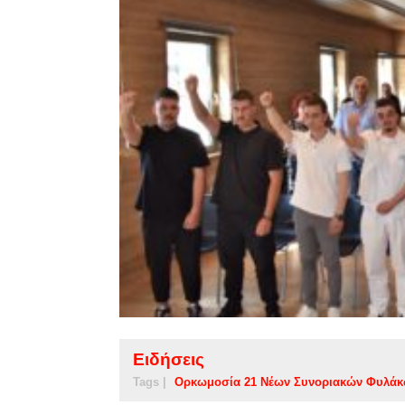
Ειδήσεις
Tags |
Ορκωμοσία 21 Νέων Συνοριακών Φυλά