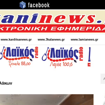
www.karditsanews.gr
www.3kalanews.gr
www.lamianews.gr
Αν
Για
υλάκων
: