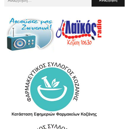
Για
: