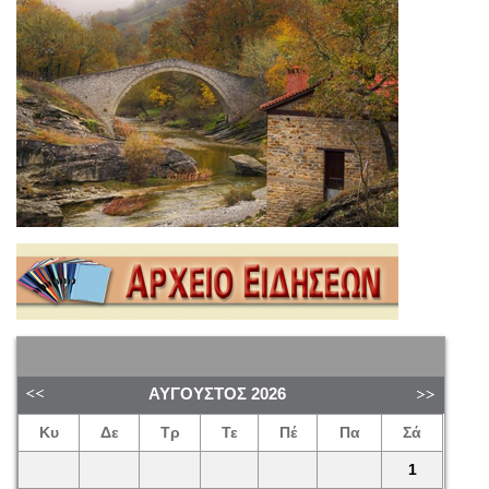
ΑΎΓΟΥΣΤΟΣ
2026
Κυ
Δε
Τρ
Τε
Πέ
Πα
Σά
1