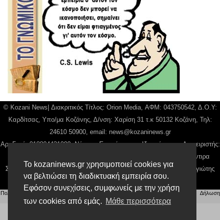
© Kozani News| Διακριτικός Τίτλος: Orion Media, ΑΦΜ: 043750542, Δ.Ο.Υ:
Καρδίτσας, Υπο/μα Κοζάνης, Δ/νση: Χαρίση 31 τ.κ 50132 Κοζάνη, Τηλ:
24610 50900, email:
news@kozaninews.gr
Αρ. Γεμή: 018804431000, Νόμιμος Εκπρόσωπος, Ιδιοκτήτης και Διαχειριστής:
Παναγιώτης Φιλίππου, Διευθύντρια: Γιαννουσά Βασιλική, Διευθύντιρα
Το kozaninews.gr χρησιμοποιεί cookies για
Σύνταξης: Μπαλαμπάνη Βασιλική. Δικαιούχος domain name Παναγιώτης
να βελτιώσει τη διαδικτυακή εμπειρία σου.
Φιλίππου
Εφόσον συνεχίσεις, συμφωνείς με την χρήση
Πολιτική απορρήτου
|
Αίτηση Διαχείρισης Προσωπικών Δεδομένων
|
Όροι χρήσης
| |
Δήλωση
των cookies από εμάς.
Μάθε περισσότερα
Συμμόρφωσης