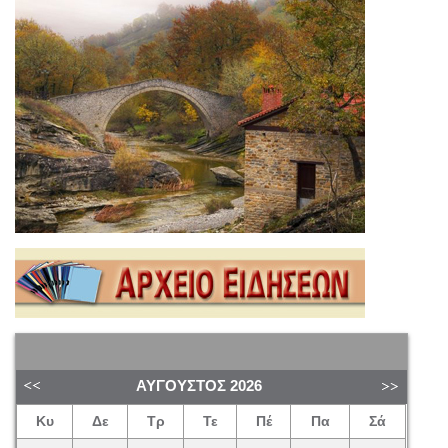
ΑΎΓΟΥΣΤΟΣ
2026
Κυ
Δε
Τρ
Τε
Πέ
Πα
Σά