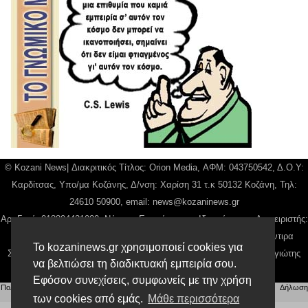
© Kozani News| Διακριτικός Τίτλος: Orion Media, ΑΦΜ: 043750542, Δ.Ο.Υ:
Καρδίτσας, Υπο/μα Κοζάνης, Δ/νση: Χαρίση 31 τ.κ 50132 Κοζάνη, Τηλ:
24610 50900, email:
news@kozaninews.gr
Αρ. Γεμή: 018804431000, Νόμιμος Εκπρόσωπος, Ιδιοκτήτης και Διαχειριστής:
Παναγιώτης Φιλίππου, Διευθύντρια: Γιαννουσά Βασιλική, Διευθύντιρα
Το kozaninews.gr χρησιμοποιεί cookies για
Σύνταξης: Μπαλαμπάνη Βασιλική. Δικαιούχος domain name Παναγιώτης
να βελτιώσει τη διαδικτυακή εμπειρία σου.
Φιλίππου
Εφόσον συνεχίσεις, συμφωνείς με την χρήση
Πολιτική απορρήτου
|
Αίτηση Διαχείρισης Προσωπικών Δεδομένων
|
Όροι χρήσης
| |
Δήλωση
των cookies από εμάς.
Μάθε περισσότερα
Συμμόρφωσης