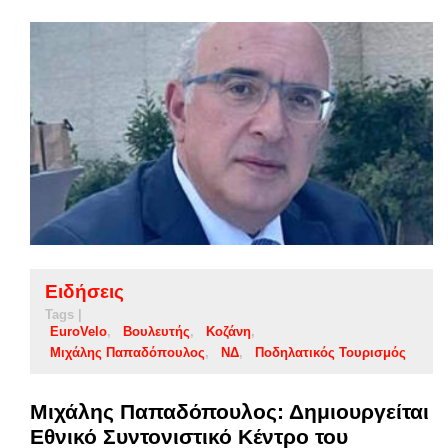
Ειδήσεις
Tags |
EuroVelo
Βουλευτής
Κοζάνη
Μιχάλης Παπαδόπουλος
ΝΔ
Ποδηλατικός Τουρισμός
Μιχάλης Παπαδόπουλος: Δημιουργείται
Εθνικό Συντονιστικό Κέντρο του