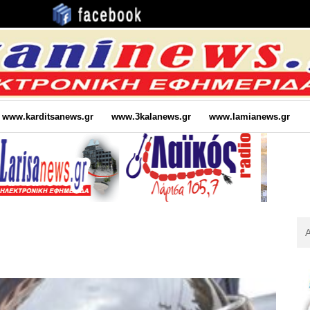
www.karditsanews.gr
www.3kalanews.gr
www.lamianews.gr
Αν
Για
: