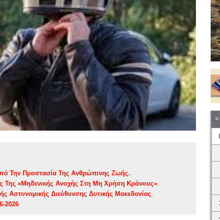
πό Την Προστασία Της Ανθρώπινης Ζωής.
ας Της «Μηδενικής Ανοχής Στη Μη Χρήση Κράνους»
κής Αστυνομικής Διεύθυνσης Δυτικής Μακεδονίας
6-2026