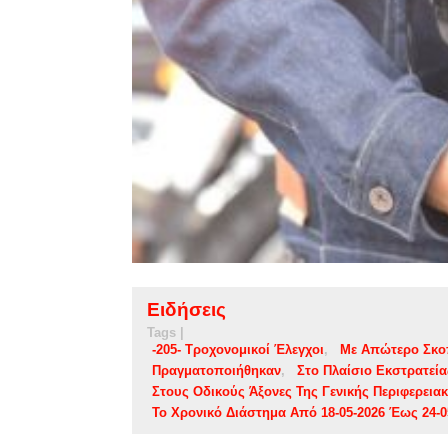
Ειδήσεις
Tags |
-205- Τροχονομικοί Έλεγχοι
Με Απώτερο Σκο
Πραγματοποιήθηκαν
Στο Πλαίσιο Εκστρατεί
Στους Οδικούς Άξονες Της Γενικής Περιφερεια
Το Χρονικό Διάστημα Από 18-05-2026 Έως 24-0