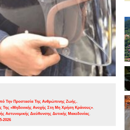
πό Την Προστασία Της Ανθρώπινης Ζωής.
ας Της «Μηδενικής Ανοχής Στη Μη Χρήση Κράνους»
κής Αστυνομικής Διεύθυνσης Δυτικής Μακεδονίας
5-2026