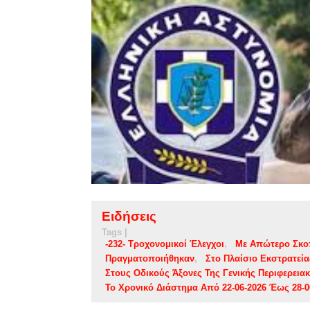
Ειδήσεις
Tags |
-232- Τροχονομικοί Έλεγχοι
Με Απώτερο Σκο
Πραγματοποιήθηκαν
Στο Πλαίσιο Εκστρατεί
Στους Οδικούς Άξονες Της Γενικής Περιφερεια
Το Χρονικό Διάστημα Από 22-06-2026 Έως 28-0