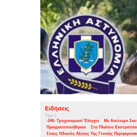
Ειδήσεις
Tags |
-240- Τροχονομικοί Έλεγχοι
Με Απώτερο Σκο
Πραγματοποιήθηκαν
Στο Πλαίσιο Εκστρατεί
Στους Οδικούς Άξονες Της Γενικής Περιφερεια