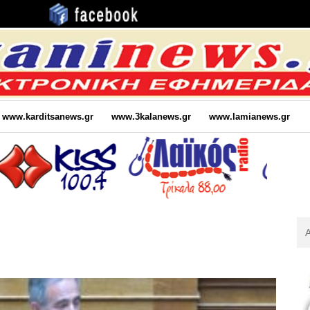
www.karditsanews.gr
www.3kalanews.gr
www.lamianews.gr
Αν
Για
: