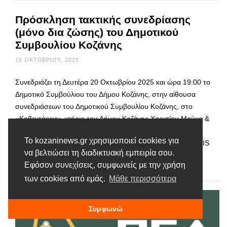
Πρόσκληση τακτικής συνεδρίασης
(μόνο δια ζώσης) του Δημοτικού
Συμβουλίου Κοζάνης
16 ΟΚΤΩΒΡΊΟΥ, 2025
Συνεδριάζει τη Δευτέρα 20 Οκτωβρίου 2025 και ώρα 19:00 το
Δημοτικό Συμβούλιου του Δήμου Κοζάνης, στην αίθουσα
συνεδριάσεων του Δημοτικού Συμβουλίου Κοζάνης, στο
«Κοβεντάρειο» κτήριο του Δήμου Κοζάνης Χαρισίου Μούκα &
Κοβεντάρων, για συζήτηση και λήψη απόφασης επί των
Το kozaninews.gr χρησιμοποιεί cookies για
θεμάτων της ημερήσιας διάταξης. PROSKLISI SYNEDRIASIS
να βελτιώσει τη διαδικτυακή εμπειρία σου.
Εφόσον συνεχίσεις, συμφωνείς με την χρήση
Διαβάστε περισσότερα
των cookies από εμάς.
Μάθε περισσότερα
Συμφωνώ