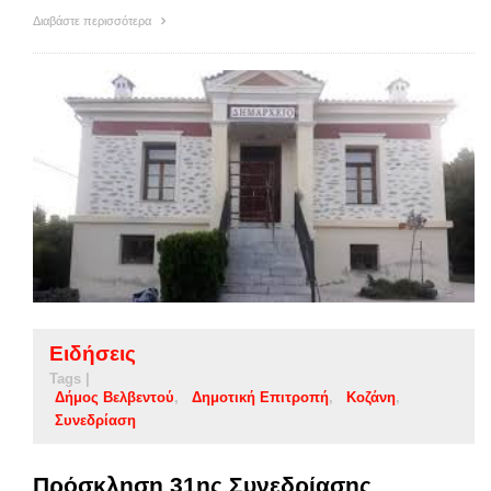
Διαβάστε περισσότερα
Ειδήσεις
Tags |
Δήμος Βελβεντού
Δημοτική Επιτροπή
Κοζάνη
Συνεδρίαση
Πρόσκληση 31ης Συνεδρίασης