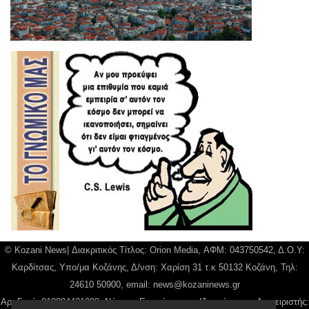
© Kozani News| Διακριτικός Τίτλος: Orion Media, ΑΦΜ: 043750542, Δ.Ο.Υ:
Καρδίτσας, Υπο/μα Κοζάνης, Δ/νση: Χαρίση 31 τ.κ 50132 Κοζάνη, Τηλ:
24610 50900, email:
news@kozaninews.gr
Αρ. Γεμή: 018804431000, Νόμιμος Εκπρόσωπος, Ιδιοκτήτης και Διαχειριστής: