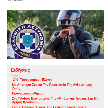
Ειδήσεις
Tags |
-240- Τροχονομικοί Έλεγχοι
Με Απώτερο Σκοπό Την Προστασία Της Ανθρώπινης
Ζωής.
Πραγματοποιήθηκαν
Στο Πλαίσιο Εκστρατείας Της «Μηδενικής Ανοχής Στη Μη
Χρήση Κράνους»
Στους Οδικούς Άξονες Της Γενικής Περιφερειακής