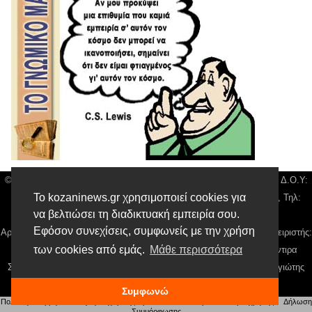
© Kozani News| Διακριτικός Τίτλος: Orion Media, ΑΦΜ: 043750542, Δ.Ο.Υ:
Το kozaninews.gr χρησιμοποιεί cookies για
Καρδίτσας, Υπο/μα Κοζάνης, Δ/νση: Χαρίση 31 τ.κ 50132 Κοζάνη, Τηλ:
να βελτιώσει τη διαδικτυακή εμπειρία σου.
24610 50900, email:
news@kozaninews.gr
Εφόσον συνεχίσεις, συμφωνείς με την χρήση
Αρ. Γεμή: 018804431000, Νόμιμος Εκπρόσωπος, Ιδιοκτήτης και Διαχειριστής:
των cookies από εμάς.
Μάθε περισσότερα
Παναγιώτης Φιλίππου, Διευθύντρια: Γιαννουσά Βασιλική, Διευθύντιρα
Σύνταξης: Μπαλαμπάνη Βασιλική. Δικαιούχος domain name Παναγιώτης
Φιλίππου
Συμφωνώ
Πολιτική απορρήτου
|
Αίτηση Διαχείρισης Προσωπικών Δεδομένων
|
Όροι χρήσης
| |
Δήλωση
Συμμόρφωσης