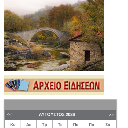
ΑΎΓΟΥΣΤΟΣ
2026
Κυ
Δε
Τρ
Τε
Πέ
Πα
Σά