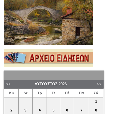
ΑΎΓΟΥΣΤΟΣ
2026
Κυ
Δε
Τρ
Τε
Πέ
Πα
Σά
1
2
3
4
5
6
7
8