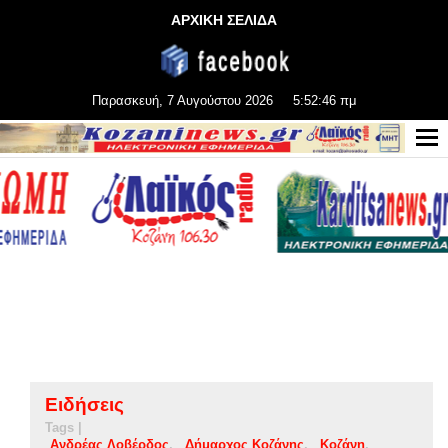
ΑΡΧΙΚΗ ΣΕΛΙΔΑ
Παρασκευή, 7 Αυγούστου 2026
5:52:47 πμ
Ειδήσεις
Tags |
Ανδρέας Λοβέρδος
Δήμαρχος Κοζάνης
Κοζάνη