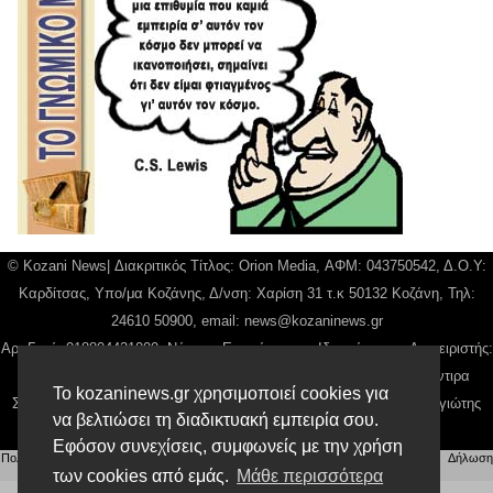
© Kozani News| Διακριτικός Τίτλος: Orion Media, ΑΦΜ: 043750542, Δ.Ο.Υ:
Καρδίτσας, Υπο/μα Κοζάνης, Δ/νση: Χαρίση 31 τ.κ 50132 Κοζάνη, Τηλ:
24610 50900, email:
news@kozaninews.gr
Αρ. Γεμή: 018804431000, Νόμιμος Εκπρόσωπος, Ιδιοκτήτης και Διαχειριστής:
Παναγιώτης Φιλίππου, Διευθύντρια: Γιαννουσά Βασιλική, Διευθύντιρα
Το kozaninews.gr χρησιμοποιεί cookies για
Σύνταξης: Μπαλαμπάνη Βασιλική. Δικαιούχος domain name Παναγιώτης
να βελτιώσει τη διαδικτυακή εμπειρία σου.
Φιλίππου
Εφόσον συνεχίσεις, συμφωνείς με την χρήση
Πολιτική απορρήτου
|
Αίτηση Διαχείρισης Προσωπικών Δεδομένων
|
Όροι χρήσης
| |
Δήλωση
Συμμόρφωσης
των cookies από εμάς.
Μάθε περισσότερα