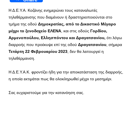
Η Δ.Ε.Υ.Α. Κοζάνης ενημερώνει τους καταναλωτές
τηλεθέρμανσης που διαμένουν ή δραστηριοποιούνται στο
τμήμα της οδού
Δημοκρατίας, από το Δικαστικό Μέγαρο
μέχρι το ξενοδοχείο ΕΛΕΝΑ
, και στις οδούς
Γορδίου,
Αρμενοπούλου, Ελλησπόντου και Δραγατσανίου,
ότι λόγω
διαρροής που προέκυψε επί της οδού
Δραγατσανίου
, σήμερα
Τετάρτη 22 Φεβρουαρίου 2023
, δεν θα λειτουργεί η
τηλεθέρμανση.
Η Δ.Ε.Υ.Α.Κ. φροντίζει ήδη για την αποκατάσταση της διαρροής,
η οποία εκτιμάται πως θα ολοκληρωθεί μέχρι το μεσημέρι.
Σας ευχαριστούμε για την κατανόηση σας.