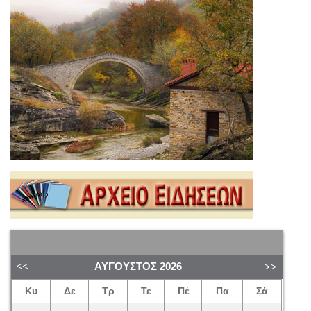
ΑΎΓΟΥΣΤΟΣ
2026
Κυ
Δε
Τρ
Τε
Πέ
Πα
Σά