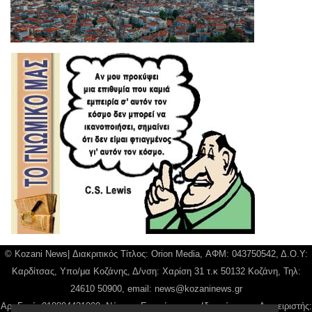
© Kozani News| Διακριτικός Τίτλος: Orion Media, ΑΦΜ: 043750542, Δ.Ο.Υ:
Καρδίτσας, Υπο/μα Κοζάνης, Δ/νση: Χαρίση 31 τ.κ 50132 Κοζάνη, Τηλ:
24610 50900, email:
news@kozaninews.gr
Αρ. Γεμή: 018804431000, Νόμιμος Εκπρόσωπος, Ιδιοκτήτης και Διαχειριστής: