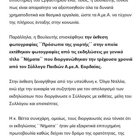
υποστήριξη του Εργαστηρίου ενώ, τέλος, η Βουλευτής τόνισε
πως είναι απαραίτητο να αξιοποιηθούν όλα τα δυνατά
χρηματοδοτικά και θεσμικά εργαλεία, ώστε τα Α.με.Α. να τύχουν
της πλήρους ένταξης στην κοινωνία.
Παράλληλα, η Βουλευτής επισκέφθηκε
την έκθεση
φωτογραφίας ΄΄Πρόσωπα της γιορτής΄΄ στην οποία
εκτέθηκαν φωτογραφίες από τις εκδηλώσεις με γενικό
τίτλο ΄΄Νήματα΄΄ που διοργανώθηκαν την τρέχουσα χρονιά
από τον Σύλλογο Παιδιών Α.με.Α. Εορδαίας.
Στην έκθεση ξεναγήθηκε από την υπεύθυνη κ. Όλγα Ντέλλα,
ενώ είχε την ευκαιρία να συζητήσει για τον απολογισμό των
εκδηλώσεων που διοργάνωσε ο Σύλλογος με εκθέτες, μέλη του
Συλλόγου και επισκέπτες.
Η κ. Βέττα συνεχάρη, ομοίως, τους διοργανωτές ενώ τόνισε ότι
οι εκδηλώσεις ΄΄Νήματα΄΄ ήταν μία εξαιρετικά επιτυχημένη
πρωτοβουλία καθώς δείχνει τον δρόμο της ορατότητας, της