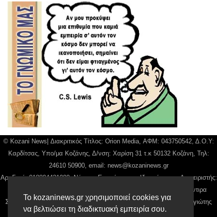
© Kozani News| Διακριτικός Τίτλος: Orion Media, ΑΦΜ: 043750542, Δ.Ο.Υ:
Καρδίτσας, Υπο/μα Κοζάνης, Δ/νση: Χαρίση 31 τ.κ 50132 Κοζάνη, Τηλ:
24610 50900, email:
news@kozaninews.gr
Αρ. Γεμή: 018804431000, Νόμιμος Εκπρόσωπος, Ιδιοκτήτης και Διαχειριστής:
Παναγιώτης Φιλίππου, Διευθύντρια: Γιαννουσά Βασιλική, Διευθύντιρα
Το kozaninews.gr χρησιμοποιεί cookies για
Σύνταξης: Μπαλαμπάνη Βασιλική. Δικαιούχος domain name Παναγιώτης
να βελτιώσει τη διαδικτυακή εμπειρία σου.
Φιλίππου