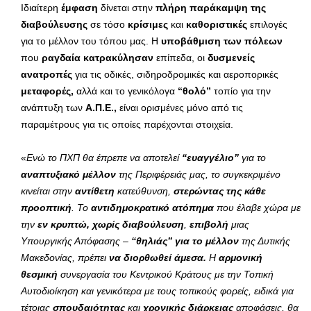
Ιδιαίτερη
έμφαση
δίνεται στην
πλήρη παράκαμψη της
διαβούλευσης
σε τόσο
κρίσιμες
και
καθοριστικές
επιλογές
για το μέλλον του τόπου μας. Η
υποβάθμιση των πόλεων
που
ραγδαία κατρακύλησαν
επίπεδα, οι
δυσμενείς
ανατροπές
για τις οδικές, σιδηροδρομικές και αεροπορικές
μεταφορές,
αλλά και το γενικόλογα
“θολό”
τοπίο για την
ανάπτυξη των
Α.Π.Ε.,
είναι ορισμένες μόνο από τις
παραμέτρους για τις οποίες παρέχονται στοιχεία.
«
Ενώ το ΠΧΠ θα έπρεπε να αποτελεί
“ευαγγέλιο”
για το
αναπτυξιακό μέλλον
της Περιφέρειάς μας, το συγκεκριμένο
κινείται στην
αντίθετη
κατεύθυνση,
στερώντας της κάθε
προοπτική
. Το
αντιδημοκρατικό ατόπημα
που έλαβε χώρα με
την
εν κρυπτώ, χωρίς διαβούλευση
,
επιβολή
μιας
Υπουργικής Απόφασης –
“θηλιάς” για το μέλλον
της Δυτικής
Μακεδονίας, πρέπει
να διορθωθεί άμεσα.
Η
αρμονική
θεσμική
συνεργασία του Κεντρικού Κράτους με την Τοπική
Αυτοδιοίκηση και γενικότερα με τους τοπικούς φορείς, ειδικά για
τέτοιας
σπουδαιότητας
και
χρονικής διάρκειας
αποφάσεις, θα