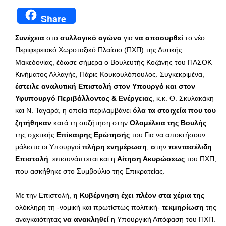
Share
Συνέχεια
στο
συλλογικό αγώνα
για
να αποσυρθεί
το νέο
Περιφερειακό Χωροταξικό Πλαίσιο (ΠΧΠ) της Δυτικής
Μακεδονίας, έδωσε σήμερα ο Βουλευτής Κοζάνης του ΠΑΣΟΚ –
Κινήματος Αλλαγής, Πάρις Κουκουλόπουλος. Συγκεκριμένα,
έστειλε αναλυτική Επιστολή στον Υπουργό και στον
Υφυπουργό Περιβάλλοντος & Ενέργειας
, κ.κ. Θ. Σκυλακάκη
και Ν. Ταγαρά, η οποία περιλαμβάνει
όλα τα στοιχεία που του
ζητήθηκαν
κατά τη συζήτηση στην
Ολομέλεια της Βουλής
της σχετικής
Επίκαιρης Ερώτησής
του.Για να αποκτήσουν
μάλιστα οι Υπουργοί
πλήρη ενημέρωση
,
σ
την
πεντασέλιδη
Επιστολή
επισυνάπτεται και η
Αίτηση Ακυρώσεως
του ΠΧΠ,
που ασκήθηκε στο Συμβούλιο της Επικρατείας.
Με την Επιστολή,
η Κυβέρνηση έχει πλέον στα χέρια της
ολόκληρη τη -νομική και πρωτίστως πολιτική-
τεκμηρίωση
της
αναγκαιότητας
να ανακληθεί
η Υπουργική Απόφαση του ΠΧΠ.