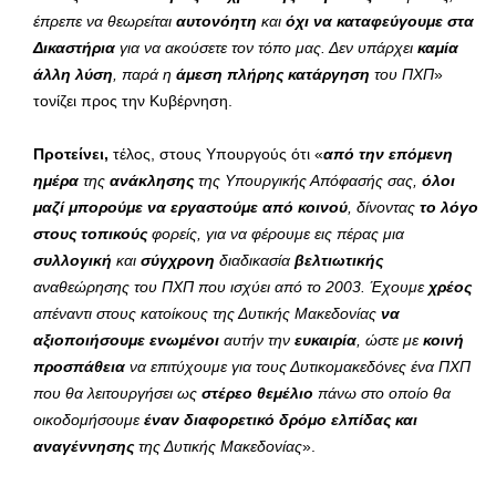
έπρεπε να θεωρείται
αυτονόητη
και
όχι να καταφεύγουμε στα
Δικαστήρια
για να ακούσετε τον τόπο μας. Δεν υπάρχει
καμία
άλλη λύση
, παρά η
άμεση πλήρης κατάργηση
του ΠΧΠ
»
τονίζει προς την Κυβέρνηση.
Προτείνει,
τέλος, στους Υπουργούς ότι «
από την επόμενη
ημέρα
της
ανάκλησης
της Υπουργικής Απόφασής σας,
όλοι
μαζί μπορούμε να εργαστούμε από κοινού
, δίνοντας
το λόγο
στους τοπικούς
φορείς, για να φέρουμε εις πέρας μια
συλλογική
και
σύγχρονη
διαδικασία
βελτιωτικής
αναθεώρησης του ΠΧΠ που ισχύει από το 2003. Έχουμε
χρέος
απέναντι στους κατοίκους της Δυτικής Μακεδονίας
να
αξιοποιήσουμε ενωμένοι
αυτήν την
ευκαιρία
, ώστε με
κοινή
προσπάθεια
να επιτύχουμε για τους Δυτικομακεδόνες ένα ΠΧΠ
που θα λειτουργήσει ως
στέρεο θεμέλιο
πάνω στο οποίο θα
οικοδομήσουμε
έναν διαφορετικό δρόμο ελπίδας και
αναγέννησης
της Δυτικής Μακεδονίας
».