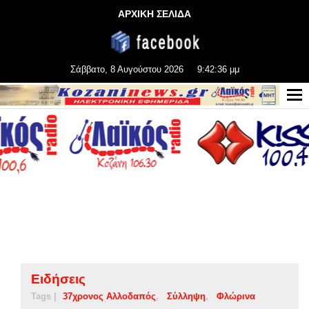
ΑΡΧΙΚΗ ΣΕΛΙΔΑ
Σάββατο, 8 Αυγούστου 2026
9:42:37 μμ
Ειδήσεις
Tags |
37χρονος Αλλοδαπός
Σύλληψη
Φλώρινα