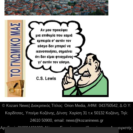
© Kozani News| Διακριτικός Τίτλος: Orion Media, ΑΦΜ: 043750542, Δ.Ο.Υ:
Καρδίτσας, Υπο/μα Κοζάνης, Δ/νση: Χαρίση 31 τ.κ 50132 Κοζάνη, Τηλ:
24610 50900, email:
news@kozaninews.gr
Αρ. Γεμή: 018804431000, Νόμιμος Εκπρόσωπος, Ιδιοκτήτης και Διαχειριστής: