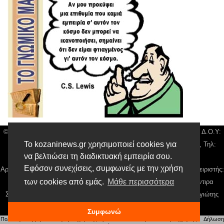
© Kozani News| Διακριτικός Τίτλος: Orion Media, ΑΦΜ: 043750542, Δ.Ο.Υ:
Το kozaninews.gr χρησιμοποιεί cookies για
Καρδίτσας, Υπο/μα Κοζάνης, Δ/νση: Χαρίση 31 τ.κ 50132 Κοζάνη, Τηλ:
να βελτιώσει τη διαδικτυακή εμπειρία σου.
24610 50900, email:
news@kozaninews.gr
Εφόσον συνεχίσεις, συμφωνείς με την χρήση
Αρ. Γεμή: 018804431000, Νόμιμος Εκπρόσωπος, Ιδιοκτήτης και Διαχειριστής:
των cookies από εμάς.
Μάθε περισσότερα
Παναγιώτης Φιλίππου, Διευθύντρια: Γιαννουσά Βασιλική, Διευθύντιρα
Σύνταξης: Μπαλαμπάνη Βασιλική. Δικαιούχος domain name Παναγιώτης
Φιλίππου
Συμφωνώ
Πολιτική απορρήτου
|
Αίτηση Διαχείρισης Προσωπικών Δεδομένων
|
Όροι χρήσης
| |
Δήλωση