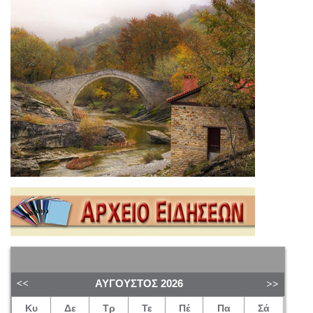
ΑΎΓΟΥΣΤΟΣ
2026
Κυ
Δε
Τρ
Τε
Πέ
Πα
Σά