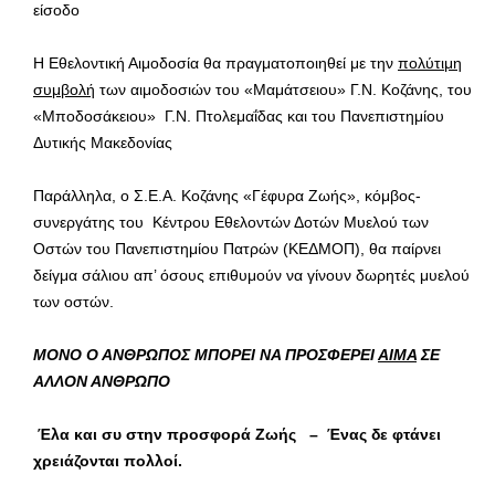
είσοδο
Η Εθελοντική Αιμοδοσία θα πραγματοποιηθεί με την
πολύτιμη
συμβολή
των αιμοδοσιών του «Μαμάτσειου» Γ.Ν. Κοζάνης, του
«Μποδοσάκειου» Γ.Ν. Πτολεμαΐδας και του Πανεπιστημίου
Δυτικής Μακεδονίας
Παράλληλα, ο Σ.Ε.Α. Κοζάνης «Γέφυρα Ζωής», κόμβος-
συνεργάτης του Κέντρου Εθελοντών Δοτών Μυελού των
Οστών του Πανεπιστημίου Πατρών (ΚΕΔΜΟΠ), θα παίρνει
δείγμα σάλιου απ’ όσους επιθυμούν να γίνουν δωρητές μυελού
των οστών.
ΜΟΝΟ Ο ΑΝΘΡΩΠΟΣ ΜΠΟΡΕΙ ΝΑ ΠΡΟΣΦΕΡΕΙ
ΑΙΜΑ
ΣΕ
ΑΛΛΟΝ ΑΝΘΡΩΠΟ
Έλα και συ στην προσφορά Ζωής – Ένας δε φτάνει
χρειάζονται πολλοί.