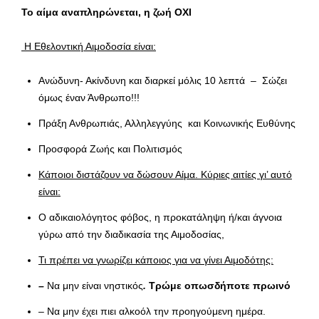
Το αίμα αναπληρώνεται, η ζωή ΟΧΙ
Η Εθελοντική Αιμοδοσία είναι:
Ανώδυνη- Ακίνδυνη και διαρκεί μόλις 10 λεπτά – Σώζει
όμως έναν Άνθρωπο!!!
Πράξη Ανθρωπιάς, Αλληλεγγύης και Κοινωνικής Ευθύνης
Προσφορά Ζωής και Πολιτισμός
Κάποιοι διστάζουν να δώσουν Αίμα. Κύριες αιτίες γι’ αυτό
είναι:
Ο αδικαιολόγητος φόβος, η προκατάληψη ή/και άγνοια
γύρω από την διαδικασία της Αιμοδοσίας,
Τι πρέπει να γνωρίζει κάποιος για να γίνει Αιμοδότης:
–
Να μην είναι νηστικός
.
Τρώμε οπωσδήποτε πρωινό
– Να μην έχει πιει αλκοόλ την προηγούμενη ημέρα.