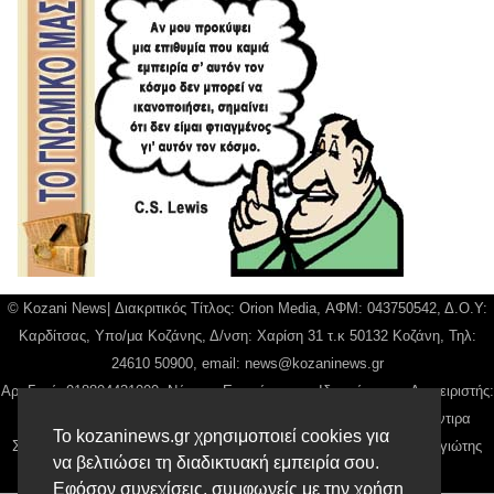
© Kozani News| Διακριτικός Τίτλος: Orion Media, ΑΦΜ: 043750542, Δ.Ο.Υ:
Καρδίτσας, Υπο/μα Κοζάνης, Δ/νση: Χαρίση 31 τ.κ 50132 Κοζάνη, Τηλ:
24610 50900, email:
news@kozaninews.gr
Αρ. Γεμή: 018804431000, Νόμιμος Εκπρόσωπος, Ιδιοκτήτης και Διαχειριστής:
Παναγιώτης Φιλίππου, Διευθύντρια: Γιαννουσά Βασιλική, Διευθύντιρα
Το kozaninews.gr χρησιμοποιεί cookies για
Σύνταξης: Μπαλαμπάνη Βασιλική. Δικαιούχος domain name Παναγιώτης
να βελτιώσει τη διαδικτυακή εμπειρία σου.
Φιλίππου
Εφόσον συνεχίσεις, συμφωνείς με την χρήση