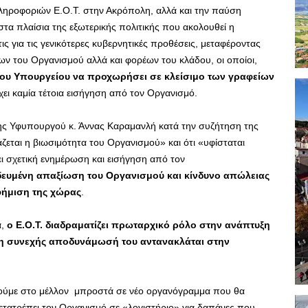
 πληροφοριών Ε.Ο.Τ. στην Ακρόπολη, αλλά και την παύση
στα πλαίσια της εξωτερικής πολιτικής που ακολουθεί η
ς για τις γενικότερες κυβερνητικές προθέσεις, μεταφέροντας
ν του Οργανισμού αλλά και φορέων του κλάδου, οι οποίοι,
του Υπουργείου να προχωρήσει σε κλείσιμο των γραφείων
ει καμία τέτοια εισήγηση από τον Οργανισμό.
ης Υφυπουργού κ. Άννας Καραμανλή κατά την συζήτηση της
άζεται η βιωσιμότητα του Οργανισμού» και ότι «υφίσταται
ι σχετική ενημέρωση και εισήγηση από τον
δευμένη απαξίωση του Οργανισμού και κίνδυνο απώλειας
φήμιση της χώρας
.
α,
ο Ε.Ο.Τ. διαδραματίζει πρωταρχικό ρόλο στην ανάπτυξη
ε η συνεχής αποδυνάμωσή του αντανακλάται στην
θούμε στο μέλλον μπροστά σε νέο οργανόγραμμα που θα
 μετατρέπει τον Οργανισμό σε «λογιστήριο» για δαπάνες που