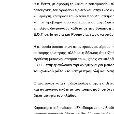
Η κ. Βέττα, με αφορμή το κλείσιμο του γραφείου
λειτουργίας του γραφείου εξωτερικού στην Ρωσία 
κυβέρνηση, εξέφρασε τον έντονο προβληματισμό τι
και τον προβληματισμό του Σωματείου Εργαζομένω
επιπλέον,
διαφωνούν κάθετα με την βούληση 
Ε.Ο.Τ. σε Ισπανία και Ρουμανία,
χωρίς να υπάρχ
Η απουσία ουσιαστικών απαντήσεων εκ μέρους τ
επίκαιρης ερώτησης, αλλά και η δήλωση ότι «εξετ
πρόθεση μετασχηματισμού του», χωρίς να υπάρξε
Ε.Ο.Τ.,
επιβεβαιώνουν την ανησυχία για μεθο
του ζωτικού ρόλου του στην προβολή και δια
Όπως τόνισε κατά την δευτερολογία της η κ. Βέττ
και ανταγωνιστικότητά του τουρισμού, οπότ
βιωσιμότητα του κλάδου
.
Χαρακτηριστικά ανέφερε: «Ελπίζουμε να μην βρε
καταργεί οργανικές θέσεις και διευθύνσεις και θα