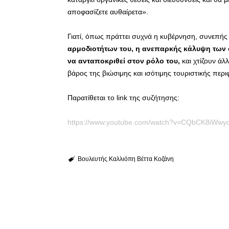
αποφασίζετε αυθαίρετα».
Γιατί, όπως πράττει συχνά η κυβέρνηση, συνεπής
αρμοδιοτήτων του, η ανεπαρκής κάλυψη των ο
να ανταποκριθεί στον ρόλο του,
και χτίζουν άλλ
βάρος της βιώσιμης και ισότιμης τουριστικής περι
Παρατίθεται το link της συζήτησης:
https://www.youtube.com/watch?v=CQbCK8iWwy
Βουλευτής
Καλλιόπη Βέττα
Κοζάνη