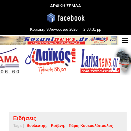
ΑΡΧΙΚΗ ΣΕΛΙΔΑ
Κυριακή, 9 Αυγούστου 2026
2:38:32 μμ
Ειδήσεις
Tags |
Βουλευτής
Κοζάνη
Πάρις Κουκουλόπουλος