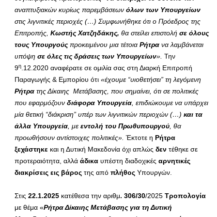
αναπτυξιακών κυρίως παρεμβάσεων
όλων των Υπουργείων
στις λιγνιτικές περιοχές (…) Συμφωνήθηκε ότι ο Πρόεδρος της
Επιτροπής,
Κωστής Χατζηδάκης,
θα στείλει επιστολή
σε όλους
τους Υπουργούς
προκειμένου μια τέτοια
Ρήτρα
να λαμβάνεται
υπόψη
σε όλες τις δράσεις των Υπουργείων
».
Την
η
9
.12.2020 αναφέρατε σε ομιλία σας στη Διαρκή Επιτροπή
Παραγωγής & Εμπορίου ότι
«έχουμε “υιοθετήσει” τη λεγόμενη
Ρήτρα
της Δίκαιης Μετάβασης, που σημαίνει, ότι σε πολιτικές
που εφαρμόζουν
διάφορα Υπουργεία
, επιδιώκουμε να υπάρχει
μία θετική “διάκριση” υπέρ των λιγνιτικών περιοχών (…)
και τα
άλλα Υπουργεία
, με
εντολή του Πρωθυπουργού
, θα
προωθήσουν αντίστοιχες πολιτικές».
Έκτοτε η
Ρήτρα
ξεχάστηκε
και η Δυτική Μακεδονία όχι απλώς
δεν
τέθηκε σε
προτεραιότητα, αλλά
άδικα
υπέστη διαδοχικές
αρνητικές
διακρίσεις εις βάρος
της από
πλήθος
Υπουργών.
Στις
22.1.2025
κατέθεσα την αριθμ
. 306/30
/2025
Τροπολογία
με θέμα «
Ρήτρα Δίκαιης Μετάβασης για τη Δυτική