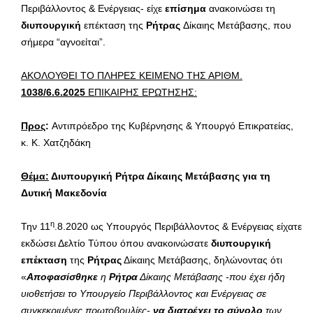
Περιβάλλοντος & Ενέργειας- είχε
επίσημα
ανακοινώσει τη
διυπουργική
επέκταση της
Ρήτρας
Δίκαιης Μετάβασης, που
σήμερα “αγνοείται”.
ΑΚΟΛΟΥΘΕΙ ΤΟ ΠΛΗΡΕΣ ΚΕΙΜΕΝΟ ΤΗΣ ΑΡΙΘΜ.
1038/6.6.2025
ΕΠΙΚΑΙΡΗΣ ΕΡΩΤΗΣΗΣ:
Προς
:
Αντιπρόεδρο της Κυβέρνησης & Υπουργό Επικρατείας,
κ. Κ. Χατζηδάκη
Θέμα:
Διυπουργική Ρήτρα Δίκαιης Μετάβασης για τη
Δυτική Μακεδονία
η
Την 11
.8.2020 ως Υπουργός Περιβάλλοντος & Ενέργειας είχατε
εκδώσει Δελτίο Τύπου όπου ανακοινώσατε
διυπουργική
επέκταση
της
Ρήτρας
Δίκαιης Μετάβασης, δηλώνοντας ότι
«
Αποφασίσθηκε
η
Ρήτρα
Δίκαιης Μετάβασης -που έχει ήδη
υιοθετήσει το Υπουργείο Περιβάλλοντος και Ενέργειας σε
συγκεκριμένες πρωτοβουλίες-
να διατρέχει το σύνολο
των