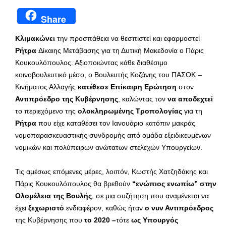
Share
Κλιμακώνει
την προσπάθεια να θεσπιστεί και εφαρμοστεί
Ρήτρα
Δίκαιης Μετάβασης για τη Δυτική Μακεδονία ο Πάρις
Κουκουλόπουλος. Αξιοποιώντας κάθε διαθέσιμο
κοινοβουλευτικό μέσο, ο Βουλευτής Κοζάνης του ΠΑΣΟΚ –
Κινήματος Αλλαγής
κατέθεσε Επίκαιρη Ερώτηση
στον
Αντιπρόεδρο της Κυβέρνησης
, καλώντας τον
να αποδεχτεί
το περιεχόμενο της
ολοκληρωμένης Τροπολογίας
για τη
Ρήτρα
που είχε καταθέσει τον Ιανουάριο κατόπιν μακράς
νομοπαρασκευαστικής συνδρομής από ομάδα εξειδικευμένων
νομικών και πολύπειρων ανώτατων στελεχών Υπουργείων.
Τις αμέσως επόμενες μέρες, λοιπόν, Κωστής Χατζηδάκης και
Πάρις Κουκουλόπουλος θα βρεθούν
“ενώπιος ενωπίω” στην
Ολομέλεια της Βουλής
, σε μια συζήτηση που αναμένεται να
έχει
ξεχωριστό
ενδιαφέρον, καθώς ήταν
ο νυν Αντιπρόεδρος
της Κυβέρνησης που
το 2020 –
τότε
ως Υπουργός