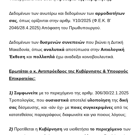
Δεδομένων των ανωτέρω και δεδομένων των
αρμοδιοτήτων
σας
, όπως ορίζονται στην αριθμ. Υ10/2025 (Φ.Ε.Κ. Β’
2046/28.4.2025) Απόφαση του Πρωθυπουργού.
Δεδομένων των
δυσμενών συνεπειών
που βιώνει η Δυτική
Μακεδονία, όπως
αναλυτικά
αποτύπωσα στην
Αιτιολογική
Έκθεση
και
πολλαπλά
έχω αναδείξει κοινοβουλευτικά.
Ερωτάται ο κ. Αντιπρόεδρος της Κυβέρνησης & Υπουργός
Επικρατείας:
1)
Συμφωνείτε
με το περιεχόμενο της αριθμ. 306/30/22.1.2025
Τροπολογίας, που
ουσιαστικά
αποτελεί
υλοποίηση
της
δική
σας
δέσμευσης, και -εάν όχι- με
ποιες συγκεκριμένες
από τις
κατατεθείσες παραγράφους διαφωνείτε και για ποιους λόγους;
2)
Προτίθεται η
Κυβέρνηση
να υιοθετήσει
το περιεχόμενο
των