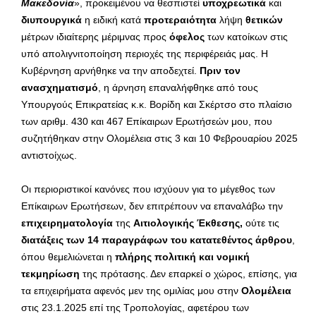
Μακεδονία
», προκειμένου να θεσπιστεί
υποχρεωτικά
και
διυπουργικά
η ειδική κατά
προτεραιότητα
λήψη
θετικών
μέτρων ιδιαίτερης μέριμνας προς
όφελος
των κατοίκων στις
υπό απολιγνιτοποίηση περιοχές της περιφέρειάς μας. Η
Κυβέρνηση αρνήθηκε να την αποδεχτεί.
Πριν τον
ανασχηματισμό
, η άρνηση επαναλήφθηκε από τους
Υπουργούς Επικρατείας κ.κ. Βορίδη και Σκέρτσο στο πλαίσιο
των αριθμ. 430 και 467 Επίκαιρων Ερωτήσεών μου, που
συζητήθηκαν στην Ολομέλεια στις 3 και 10 Φεβρουαρίου 2025
αντιστοίχως.
Οι περιοριστικοί κανόνες που ισχύουν για το μέγεθος των
Επίκαιρων Ερωτήσεων, δεν επιτρέπουν να επαναλάβω την
επιχειρηματολογία
της
Αιτιολογικής Έκθεσης,
ούτε τις
διατάξεις των 14 παραγράφων του κατατεθέντος άρθρου
,
όπου θεμελιώνεται η
πλήρης πολιτική και νομική
τεκμηρίωση
της πρότασης. Δεν επαρκεί ο χώρος, επίσης, για
τα επιχειρήματα αφενός μεν της ομιλίας μου στην
Ολομέλεια
στις 23.1.2025 επί της Τροπολογίας, αφετέρου των