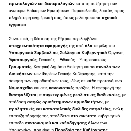
πρωτολογιών
και
δευτερολογιών
κατά τη συζήτηση των
ανωτέρω Επίκαιρων Ερωτήσεων. Παρακαλείσθε, λοιπόν, προς
πληρέστερη ενημέρωσή σας, όπως μελετήσετε
τα σχετικά
έγγραφα
.
Συνοπτικά, η θέσπιση της Ρήτρας περιλαμβάνει
υποχρεωτικότητα εφαρμογής
της από
όλα
τα μέλη του
Υπουργικού Συμβουλίου
,
Συλλογικά Κυβερνητικά
Όργανα,
Υφυπουργούς
, Γενικούς – Ειδικούς – Υπηρεσιακούς
Γραμματείς,
Κεντρική Δημόσια Διοίκηση και
το σύνολο
των
Διοικήσεων
των Φορέων Γενικής Κυβέρνησης, κατά την
άσκηση των αρμοδιοτήτων τους, ιδίως σε
κάθε
προτεινόμενο
Νομοσχέδιο
και στις
κανονιστικές
πράξεις. Η εφαρμογή της
διασφαλίζεται
με
συγκεκριμένες ρεαλιστικές διαδικασίες,
με
απόδοση
σαφώς οριοθετημένων αρμοδιοτήτων
, με
προληπτικές και κατασταλτικές δικλίδες ασφαλείας,
ενώ η
επίτευξη τήρησής της αποδίδεται
στο ανώτατο
κυβερνητικό
επίπεδο
συντονισμού και καθοδήγησης όλων
των
Υπουργείων, που είναι η
Προεδρία της Κυβέρνησης.