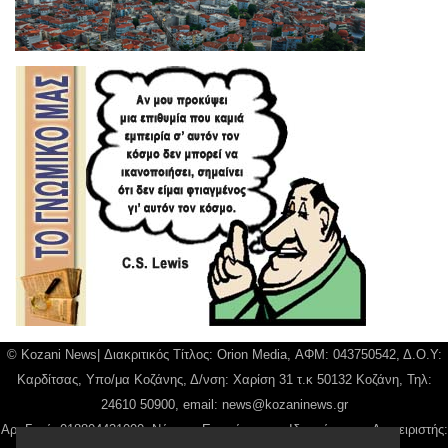
© Kozani News| Διακριτικός Τίτλος: Orion Media, ΑΦΜ: 043750542, Δ.Ο.Υ:
Καρδίτσας, Υπο/μα Κοζάνης, Δ/νση: Χαρίση 31 τ.κ 50132 Κοζάνη, Τηλ:
24610 50900, email:
news@kozaninews.gr
Αρ. Γεμή: 018804431000, Νόμιμος Εκπρόσωπος, Ιδιοκτήτης και Διαχειριστής: