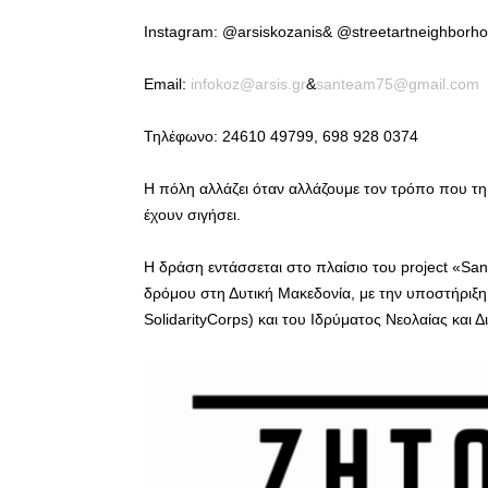
Instagram: @arsiskozanis& @streetartneighborh
Email:
infokoz@arsis.gr
&
santeam75@gmail.com
Τηλέφωνο: 24610 49799, 698 928 0374
Η πόλη αλλάζει όταν αλλάζουμε τον τρόπο που τη
έχουν σιγήσει.
Η δράση εντάσσεται στο πλαίσιο του project «S
δρόμου στη Δυτική Μακεδονία, με την υποστήρι
SolidarityCorps) και του Ιδρύματος Νεολαίας και 