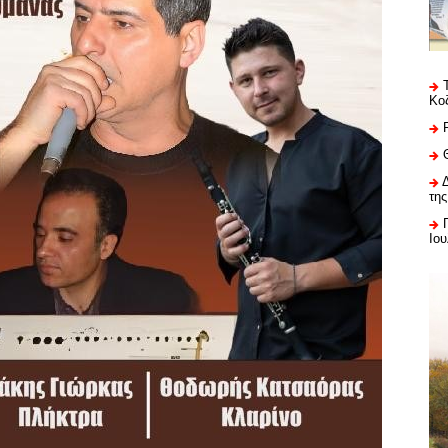
Κο
της
Ιου