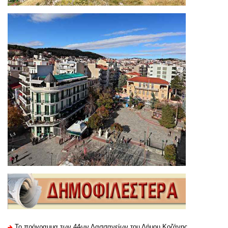
Το πρόγραμμα των 44ων Λασσανείων του Δήμου Κοζάνης