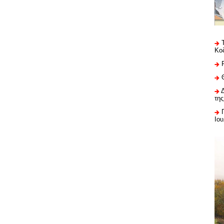
Κο
της
Ιου