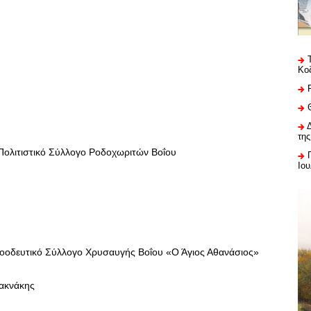
Κο
της
Πολιτιστικό Σύλλογο Ροδοχωριτών Βοΐου
Ιου
οοδευτικό Σύλλογο Χρυσαυγής Βοΐου «Ο Άγιος Αθανάσιος»
σακνάκης