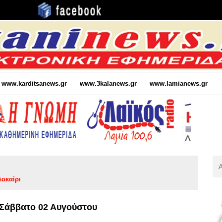
www.karditsanews.gr
www.3kalanews.gr
www.lamianews.gr
Αν
Για
λοκαίρι
:
ι Σάββατο 02 Αυγούστου