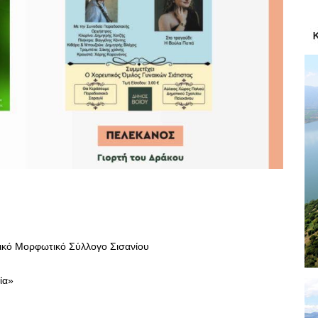
τικό Μορφωτικό Σύλλογο Σισανίου
ία»