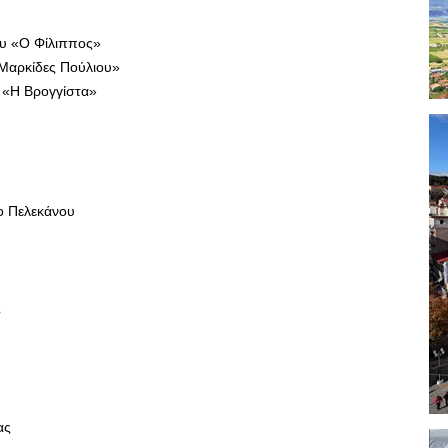
ου «Ο Φίλιππος»
«Μαρκίδες Πούλιου»
 «Η Βρογγίστα»
ο Πελεκάνου
ς
ας