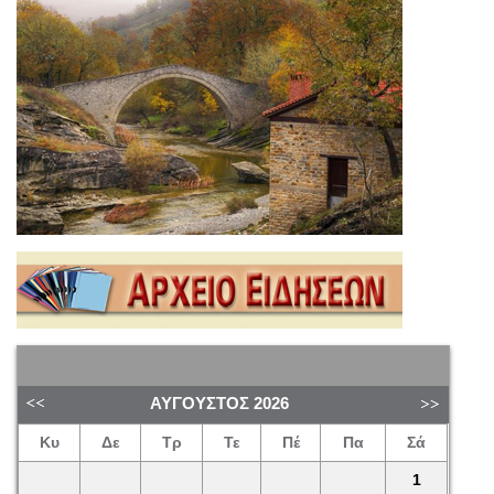
ΑΎΓΟΥΣΤΟΣ
2026
Κυ
Δε
Τρ
Τε
Πέ
Πα
Σά
1