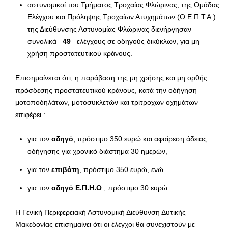
αστυνομικοί του Τμήματος Τροχαίας Φλώρινας, της Ομάδας
Ελέγχου και Πρόληψης Τροχαίων Ατυχημάτων (Ο.Ε.Π.Τ.Α.)
της Διεύθυνσης Αστυνομίας Φλώρινας διενήργησαν
συνολικά –
49
– ελέγχους σε οδηγούς δικύκλων, για μη
χρήση προστατευτικού κράνους.
Επισημαίνεται ότι, η παράβαση της μη χρήσης και μη ορθής
πρόσδεσης προστατευτικού κράνους, κατά την οδήγηση
μοτοποδηλάτων, μοτοσυκλετών και τρίτροχων οχημάτων
επιφέρει :
για τον
οδηγό
, πρόστιμο 350 ευρώ και αφαίρεση άδειας
οδήγησης για χρονικό διάστημα 30 ημερών,
για τον
επιβάτη
, πρόστιμο 350 ευρώ, ενώ
για τον
οδηγό Ε.Π.Η.Ο
., πρόστιμο 30 ευρώ.
Η Γενική Περιφερειακή Αστυνομική Διεύθυνση Δυτικής
Μακεδονίας επισημαίνει ότι οι έλεγχοι θα συνεχιστούν με