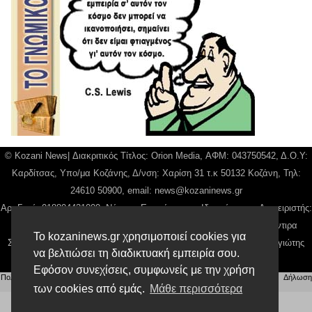
© Kozani News| Διακριτικός Τίτλος: Orion Media, ΑΦΜ: 043750542, Δ.Ο.Υ:
Καρδίτσας, Υπο/μα Κοζάνης, Δ/νση: Χαρίση 31 τ.κ 50132 Κοζάνη, Τηλ:
24610 50900, email:
news@kozaninews.gr
Αρ. Γεμή: 018804431000, Νόμιμος Εκπρόσωπος, Ιδιοκτήτης και Διαχειριστής:
Παναγιώτης Φιλίππου, Διευθύντρια: Γιαννουσά Βασιλική, Διευθύντιρα
Το kozaninews.gr χρησιμοποιεί cookies για
Σύνταξης: Μπαλαμπάνη Βασιλική. Δικαιούχος domain name Παναγιώτης
να βελτιώσει τη διαδικτυακή εμπειρία σου.
Φιλίππου
Εφόσον συνεχίσεις, συμφωνείς με την χρήση
Πολιτική απορρήτου
|
Αίτηση Διαχείρισης Προσωπικών Δεδομένων
|
Όροι χρήσης
| |
Δήλωση
Συμμόρφωσης
των cookies από εμάς.
Μάθε περισσότερα