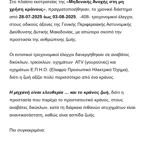
Στο πλαίσιο εκστρατείας της «
Μηδενικής Ανοχής στη μη
χρήση κράνους
», πραγματοποιήθηκαν, το χρονικό διάστημα
από
28-07-2025 έως 03-08-2025
, -408- τροχονομικοί έλεγχοι,
στους οδικούς άξονες της Γενικής Περιφερειακής Αστυνομικής
Διεύθυνσης Δυτικής Μακεδονίας, με απώτερο σκοπό την
προστασία της ανθρώπινης ζωής.
Οι εντατικοί τροχονομικοί έλεγχοι διενεργήθηκαν σε αναβάτες
δικύκλων, τρικύκλων, οχημάτων ATV (γουρούνες) και
οχημάτων Ε.Π.Η.Ο. (Ελαφρύ Προσωπικό Ηλεκτρικό Όχημα),
διότι η ζωή αξίζει πολύ περισσότερο από ένα κράνος.
Η μηχανή είναι ελευθερία … και
το κράνος ζωή,
διότι η
προστασία που παρέχει το προστατευτικό κράνος, στους
αναβάτες δικύκλων, κατά τη διάρκεια πιθανών ατυχημάτων είναι
αναντικατάστατη, καθώς είναι ασπίδα ζωής.
Πιο συγκεκριμένα: