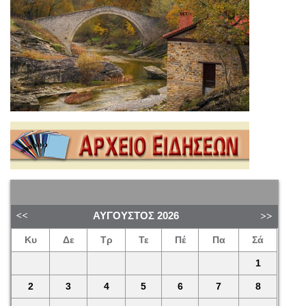
ΑΎΓΟΥΣΤΟΣ
2026
Κυ
Δε
Τρ
Τε
Πέ
Πα
Σά
1
2
3
4
5
6
7
8