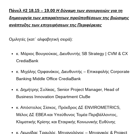
Πάνελ #2 18.15 – 19.00
Η δύναμη των συνεργειών για τη
δημιουργία των απαραίτητων προϋποθέσεων της βιώσιμης
ανάπτυξης των επιχειρήσεων της Περιφέρειας
Ομιλητές (κατ΄ αλφαβητική σειρά):
κ. Μάριος Βουγιούκας, Διευθυντής SB Strategy | CVM & CX
CrediaBank
κ. Μιχάλης Ορφανάκος, Διευθυντής – Επικεφαλής Corporate
Banking Middle Office CrediaBank
κ. Δημήτρης Συλίκας, Senior Project Manager, Head of
Business Innovation Department CluBe
κ. Απόστολος Σίσκος, Πρόεδρος ΔΣ ENVIROMETRICS,
Μέλος ΔΣ ΕΒΕΑ και Υπεύθυνος Τομέα Περιβάλλοντος,
Κλιματικής Κρίσης και Εταιρικής Κοινωνικής Ευθύνης
κ. Λεωνίδας Τραυλός, Μηχανολόγος – Μηχανικός & Project