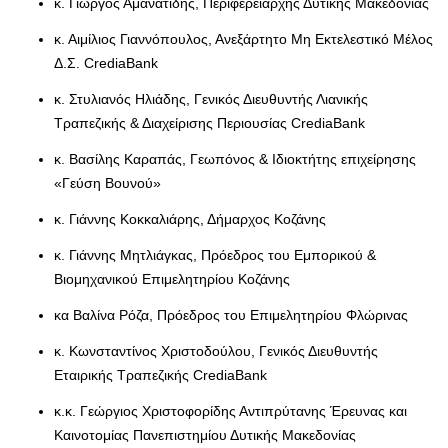
κ. Γιώργος Αμανατίδης, Περιφερειάρχης Δυτικής Μακεδονίας
κ. Αιμίλιος Γιαννόπουλος, Ανεξάρτητο Μη Εκτελεστικό Μέλος
Δ.Σ. CrediaBank
κ. Στυλιανός Ηλιάδης, Γενικός Διευθυντής Λιανικής
Τραπεζικής & Διαχείρισης Περιουσίας CrediaBank
κ. Βασίλης Καραπάς, Γεωπόνος & Ιδιοκτήτης επιχείρησης
«Γεύση Βουνού»
κ. Γιάννης Κοκκαλιάρης, Δήμαρχος Κοζάνης
κ. Γιάννης Μητλιάγκας, Πρόεδρος του Εμπορικού &
Βιομηχανικού Επιμελητηρίου Κοζάνης
κα Βαλίνα Ρόζα, Πρόεδρος του Επιμελητηρίου Φλώρινας
κ. Κωνσταντίνος Χριστοδούλου, Γενικός Διευθυντής
Εταιρικής Τραπεζικής CrediaBank
κ.κ. Γεώργιος Χριστοφορίδης Αντιπρύτανης Έρευνας και
Καινοτομίας Πανεπιστημίου Δυτικής Μακεδονίας