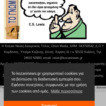
© Kozani News| Διακριτικός Τίτλος: Orion Media, ΑΦΜ: 043750542, Δ.Ο.Υ:
Καρδίτσας, Υπο/μα Κοζάνης, Δ/νση: Χαρίση 31 τ.κ 50132 Κοζάνη, Τηλ:
24610 50900, email:
news@kozaninews.gr
Αρ. Γεμή: 018804431000, Νόμιμος Εκπρόσωπος, Ιδιοκτήτης και Διαχειριστής:
Παναγιώτης Φιλίππου, Διευθύντρια: Γιαννουσά Βασιλική, Διευθύντιρα
Το kozaninews.gr χρησιμοποιεί cookies για
Σύνταξης: Μπαλαμπάνη Βασιλική. Δικαιούχος domain name Παναγιώτης
να βελτιώσει τη διαδικτυακή εμπειρία σου.
Φιλίππου
Εφόσον συνεχίσεις, συμφωνείς με την χρήση
Πολιτική απορρήτου
|
Αίτηση Διαχείρισης Προσωπικών Δεδομένων
|
Όροι χρήσης
| |
Δήλωση
Συμμόρφωσης
των cookies από εμάς.
Μάθε περισσότερα
Συμφωνώ