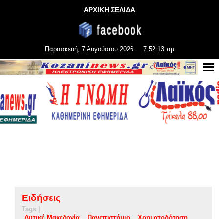
ΑΡΧΙΚΗ ΣΕΛΙΔΑ
Παρασκευή, 7 Αυγούστου 2026
7:52:13 πμ
Ειδήσεις
Tags |
Δυτική Μακεδονία
Πανεπιστήμιο
Χρηματοδότηση