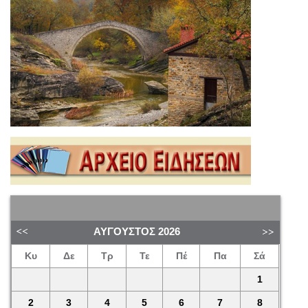
ΑΎΓΟΥΣΤΟΣ
2026
Κυ
Δε
Τρ
Τε
Πέ
Πα
Σά
1
2
3
4
5
6
7
8