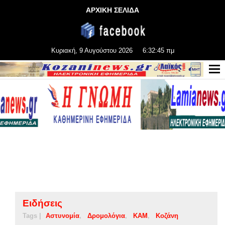
ΑΡΧΙΚΗ ΣΕΛΙΔΑ
Κυριακή, 9 Αυγούστου 2026
6:32:45 πμ
Ειδήσεις
Tags |
Αστυνομία
Δρομολόγια
ΚΑΜ
Κοζάνη