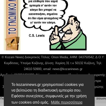
© Kozani News| Διακριτικός Τίτλος: Orion Media, ΑΦΜ: 043750542, Δ.Ο.Υ:
Καρδίτσας, Υπο/μα Κοζάνης, Δ/νση: Χαρίση 31 τ.κ 50132 Κοζάνη, Τηλ:
24610 50900, email:
news@kozaninews.gr
Αρ. Γεμή: 018804431000, Νόμιμος Εκπρόσωπος, Ιδιοκτήτης και Διαχειριστής:
Παναγιώτης Φιλίππου, Διευθύντρια: Γιαννουσά Βασιλική, Διευθύντιρα
Το kozaninews.gr χρησιμοποιεί cookies για
Σύνταξης: Μπαλαμπάνη Βασιλική. Δικαιούχος domain name Παναγιώτης
να βελτιώσει τη διαδικτυακή εμπειρία σου.
Φιλίππου
Εφόσον συνεχίσεις, συμφωνείς με την χρήση
Πολιτική απορρήτου
|
Αίτηση Διαχείρισης Προσωπικών Δεδομένων
|
Όροι χρήσης
| |
Δήλωση
των cookies από εμάς.
Μάθε περισσότερα
Συμμόρφωσης