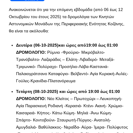
Ανακοινώνεται ότι για την επόμενη εβδομάδα (από 06 έως 12
Οκτωβρίου του έτους 2025) τα δρομολόγια των Κινητών
Αστυνομικών Μονάδων της Περιφερειακής Ενότητας Κοζάνης,
θα είναι τα ακόλουθα:
Δευτέρα (06-10-2025)και ώρες από19:00 έως 01:00
ΔΡΟΜΟΛΟΓΙΟ:
Ρύμνιο -Φρούριο- Μικρόβαλτο-
Τρανόβαλτο- Λαζαράδες – Ελάτη- Λιβαδερό- Μεταξά-
Τριγωνικό- Πολύραχο- Προσήλιο-Λάβα-Καστανιά-
Παλαιογράτσανο Καταφύγιο- Βελβεντό- Αγία Κυριακή-Αυλές-
Γούλες-Κρανίδια-Πλατανόρευμα
Τετάρτη (08-10-2025) και ώρες από 19:00 έως 01:00
ΔΡΟΜΟΛΟΓΙΟ:
Νέο Κλείτος – Πρωτοχώρι – Λευκοπηγή-
Αγία Παρασκευή Ροδιανή -Κερασιά- Κτένι- Αιανή- Χρώμιο-
Καισαρειά- Κήπος- Κάτω Κώμη- Μηλιά -Άνω Κώμη-
Σπάρτο- Κοντοβούνι- Σταυρωτή-Πύργος- Ανατολή-
Αμυγδαλιά- Βαθύλακκος- Νεραΐδα- Αύρα- Ίμερα- Πολύφυτος