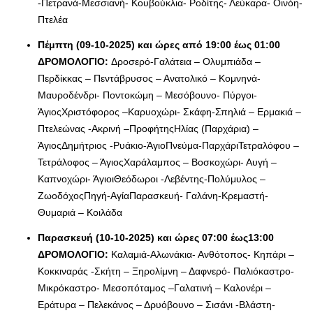
-Πετρανά-Μεσσιανή- Κουβούκλια- Ροδίτης- Λεύκαρα- Οινόη-
Πτελέα
Πέμπτη (09-10-2025) και ώρες από 19:00 έως 01:00
ΔΡΟΜΟΛΟΓΙΟ:
Δροσερό-Γαλάτεια – Ολυμπιάδα –
Περδίκκας – Πεντάβρυσος – Ανατολικό – Κομνηνά-
Μαυροδένδρι- Ποντοκώμη – Μεσόβουνο- Πύργοι-
ΆγιοςΧριστόφορος –Καρυοχώρι- Σκάφη-Σπηλιά – Ερμακιά –
Πτελεώνας -Ακρινή –ΠροφήτηςΗλίας (Παρχάρια) –
ΆγιοςΔημήτριος -Ρυάκιο-ΆγιοΠνεύμα-ΠαρχάριΤετραλόφου –
Τετράλοφος – ΆγιοςΧαράλαμπος – Βοσκοχώρι- Αυγή –
Καπνοχώρι- ΆγιοιΘεόδωροι -Λεβέντης-Πολύμυλος –
ΖωοδόχοςΠηγή-ΑγίαΠαρασκευή- Γαλάνη-Κρεμαστή-
Θυμαριά – Κοιλάδα
Παρασκευή (10-10-2025) και ώρες 07:00 έως13:00
ΔΡΟΜΟΛΟΓΙΟ:
Καλαμιά-Αλωνάκια- Ανθότοπος- Κηπάρι –
Κοκκιναράς -Σκήτη – Ξηρολίμνη – Δαφνερό- Παλιόκαστρο-
Μικρόκαστρο- Μεσοπόταμος –Γαλατινή – Καλονέρι –
Εράτυρα – Πελεκάνος – Δρυόβουνο – Σισάνι -Βλάστη-