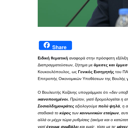
Share
Ειδική θεματική
αναφορά στην πρόσφατη εξέλιξη
Διαπραγματεύσεων, ζήτημα με
άμεσες και έμμεσ
Κουκουλόπουλος, ως
Γενικός Εισηγητής
του ΠΑ
Επιτροπής Οικονομικών Υποθέσεων της Βουλής γ
Ο Βουλευτής Κοζάνης υπογράμμισε ότι «
δεν υποβ
ικανοποιημένοι.
Πρώτον, γιατί δρομολογείται η α
Σοσιαλδημοκράτες
αξιολογούμε
πολύ ψηλά
, η 
σταδιακά το
κύρος
των
κοινωνικών εταίρων
, αυτ
αλλά οι μέχρι τώρα ρυθμίσεις (ακόμα και ο κατώτα
γιατί
έχουμε συμβάλει
και εμείς, τόσο με τις
μάχε