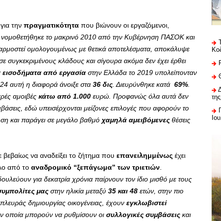
για την
πραγματικότητα
που βιώνουν οι εργαζόμενοι,
 νομοθετήθηκε το μακρινό 2010 από την Κυβέρνηση ΠΑΣΟΚ και
φαρμοστεί ομολογουμένως με θετικά αποτελέσματα, αποκάλυψε
Κο
σε συγκεκριμένους κλάδους και σίγουρα ακόμα δεν έχει έρθει
α
εισοδήματα από εργασία
στην Ελλάδα το 2019 υπολείπονταν
024 αυτή η διαφορά άνοιξε στα
36 δις
. Διευρύνθηκε κατά
69%
.
ρές αμοιβές
κάτω από 1.000
ευρώ. Προφανώς όλα αυτά δεν
της
υμβάσεις, εδώ υπεισέρχονται μείζονες επιλογές που αφορούν το
Ιου
νηση και παράγει σε μεγάλο βαθμό
χαμηλά αμειβόμενες
θέσεις
ε βεβαίως να αναδείξει το ζήτημα που
επανειλημμένως
έχει
λλο από το
αναδρομικό “ξεπάγωμα” των τριετιών
.
ουλεύουν για δεκατρία χρόνια παίρνουν τον ίδιο μισθό με τους
συμπολίτες μας
στην ηλικία μεταξύ
35 και 48
ετών, στην πιο
 πλευράς δημιουργίας οικογένειας, έχουν
εγκλωβιστεί
ην οποία μπορούν να ρυθμίσουν οι
συλλογικές συμβάσεις
και