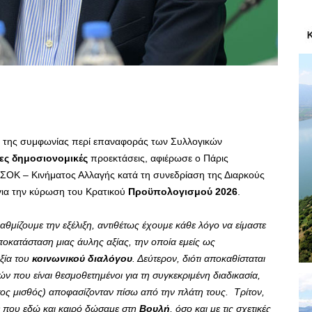
 της συμφωνίας περί επαναφοράς των Συλλογικών
ες δημοσιονομικές
προεκτάσεις, αφιέρωσε ο Πάρις
ΣΟΚ – Κινήματος Αλλαγής κατά τη συνεδρίαση της Διαρκούς
ια την κύρωση του Κρατικού
Προϋπολογισμού 2026
.
αθμίζουμε την εξέλιξη, αντιθέτως έχουμε κάθε λόγο να είμαστε
ποκατάσταση μιας άυλης αξίας, την οποία εμείς ως
αξία του
κοινωνικού διαλόγου
. Δεύτερον, διότι αποκαθίσταται
ών που είναι θεσμοθετημένοι για τη συγκεκριμένη διαδικασία,
τος μισθός) αποφασίζονταν πίσω από την πλάτη τους. Τρίτον,
ς
που εδώ και καιρό δώσαμε στη
Βουλή
, όσο και με τις σχετικές