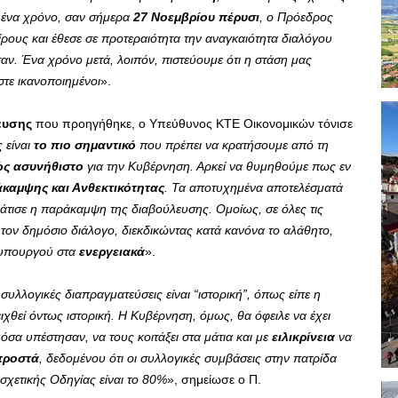
 ένα χρόνο, σαν σήμερα
27 Νοεμβρίου πέρυσι
, ο Πρόεδρος
ίρους και έθεσε σε προτεραιότητα την αναγκαιότητα διαλόγου
αν. Ένα χρόνο μετά, λοιπόν, πιστεύουμε ότι η στάση μας
στε ικανοποιημένοι
».
ευσης
που προηγήθηκε, ο Υπεύθυνος ΚΤΕ Οικονομικών τόνισε
 είναι
το πιο σημαντικό
που πρέπει να κρατήσουμε από τη
ώς ασυνήθιστο
για την Κυβέρνηση. Αρκεί να θυμηθούμε πως εν
άκαμψης και Ανθεκτικότητας
. Τα αποτυχημένα αποτελέσματά
άτισε η παράκαμψη της διαβούλευσης. Ομοίως, σε όλες τις
τον δημόσιο διάλογο, διεκδικώντας κατά κανόνα το αλάθητο,
θυπουργού στα
ενεργειακά
».
 συλλογικές διαπραγματεύσεις είναι “ιστορική”, όπως είπε η
θεί όντως ιστορική. Η Κυβέρνηση, όμως, θα όφειλε να έχει
σα υπέστησαν, να τους κοιτάξει στα μάτια και με
ειλικρίνεια
να
προστά
, δεδομένου ότι οι συλλογικές συμβάσεις στην πατρίδα
 σχετικής Οδηγίας είναι το 80%
», σημείωσε ο Π.