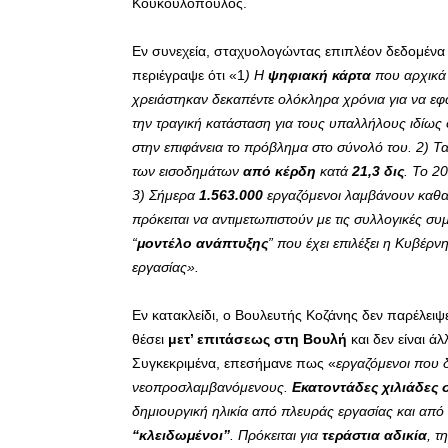
Κουκουλόπουλος.
Εν συνεχεία, σταχυολογώντας επιπλέον δεδομένα 
περιέγραψε ότι «1
) Η
ψηφιακή κάρτα
που αρχικά
χρειάστηκαν δεκαπέντε ολόκληρα χρόνια για να ε
την τραγική κατάσταση για τους υπαλλήλους ιδίως 
στην επιφάνεια το πρόβλημα στο σύνολό του. 2) Τ
των εισοδημάτων
από κέρδη
κατά
21,3 δις
. Το 2
3) Σήμερα
1.563.000
εργαζόμενοι λαμβάνουν καθα
πρόκειται να αντιμετωπιστούν με τις συλλογικές σ
“
μοντέλο ανάπτυξης
” που έχει επιλέξει η Κυβέρ
εργασίας».
Εν κατακλείδι, ο Βουλευτής Κοζάνης δεν παρέλειψ
θέσει
μετ’ επιτάσεως στη Βουλή
και δεν είναι ά
Συγκεκριμένα, επεσήμανε πως «
εργαζόμενοι που δ
νεοπροσλαμβανόμενους.
Εκατοντάδες χιλιάδες 
δημιουργική ηλικία από πλευράς εργασίας και από
“κλειδωμένοι”
. Πρόκειται για
τεράστια αδικία
, τ