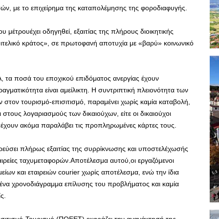
ν, με το επιχείρημα της καταπολέμησης της φοροδιαφυγής.
 μέτρουέχει οδηγηθεί, εξαιτίας της πλήρους διοικητικής
πιτελικό κράτος», σε πρωτοφανή αποτυχία με «βαρύ» κοινωνικό
, τα ποσά του εποχικού επιδόματος ανεργίας έχουν
αγματικότητα είναι αμείλικτη. Η συντριπτική πλειονότητα των
 στον τουρισμό-επισιτισμό, παραμένει χωρίς καμία καταβολή,
 στους λογαριασμούς των δικαιούχων, είτε οι δικαιούχοι
 έχουν ακόμα παραλάβει τις προπληρωμένες κάρτες τους.
ρεύσει πλήρως εξαιτίας της συρρίκνωσης και υποστελέχωσής
 εταιρείες ταχυμεταφορών.Αποτέλεσμα αυτού,οι εργαζόμενοι
ίων και εταιρειών courier χωρίς αποτέλεσμα, ενώ την ίδια
νένα χρονοδιάγραμμα επίλυσης του προβλήματος και καμία
ς.