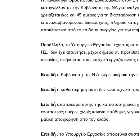
Η Πανελλήνια Ομοσπονδία Εργαζομένων στον Επι
καταγγέλλοντας την Κυβέρνηση της ΝΔ για αναλγησ
χρειάζεται έως και 45 ημέρες για τη διασταύρωση 
επαναλαμβανόμενους δικαιούχους, πλήρως καταγ
αποκλειστικά από το επίδομα ανεργίας για την επι
Παράλληλα, το Υπουργείο Εργασίας, έχοντας απορ
ΠΣ, δεν έχει απαντήσει μέχρι σήμερα αν προτίθετ
ανεργίας, αφήνοντας τους εποχικά εργαζόμενους 
Επειδή
η Κυβέρνηση της Ν.Δ. φέρει ακέραια την ε
Επειδή
η καθυστέρηση αυτή δεν είναι τεχνικό πρό
Επειδή
αποτέλεσμα αυτής της κατάστασης είναι χι
εορταστικές ημέρες χωρίς κανένα εισόδημα, γεγονό
μαζική αποχώρηση από τον κλάδο.
Επειδή ,
το Υπουργείο Εργασίας αποφεύγει συστημ