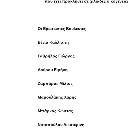
που έχει προκληθεί σε χιλιάδες οικογένειε
Οι Ερωτώντες Βουλευτές
Βέττα Καλλιόπη
Γαβρήλος Γιώργος
Δούρου Ειρήνη
Ζαμπάρας Μίλτος
Μαμουλάκης Χάρης
Μπάρκας Κώστας
Νοτοπούλου Αικατερίνη