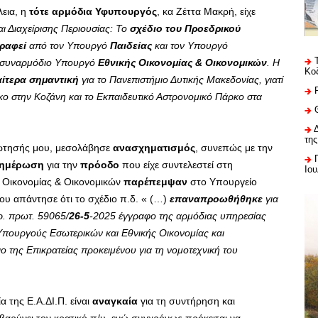
λεια, η
τότε αρμόδια Υφυπουργός
, κα Ζέττα Μακρή, είχε
αι Διαχείρισης Περιουσίας: Το
σχέδιο του Προεδρικού
ραφεί
από τον Υπουργό
Παιδείας
και τον Υπουργό
 συναρμόδιο Υπουργό
Εθνικής Οικονομίας & Οικονομικών
. Η
Κο
αίτερα σημαντική
για το Πανεπιστήμιο Δυτικής Μακεδονίας, γιατί
ρκο στην Κοζάνη και το Εκπαιδευτικό Αστρονομικό Πάρκο στα
της
ρώτησής μου, μεσολάβησε
ανασχηματισμός
, συνεπώς με την
νημέρωση
για την
πρόοδο
που είχε συντελεστεί στη
Ιου
ς Οικονομίας & Οικονομικών
παρέπεμψαν
στο Υπουργείο
ου απάντησε ότι το σχέδιο π.δ. « (…)
επαναπροωθήθηκε
για
ρ. πρωτ. 59065/
26-5
-2025 έγγραφο της αρμόδιας υπηρεσίας
Υπουργούς Εσωτερικών και Εθνικής Οικονομίας και
ο της Επικρατείας προκειμένου για τη νομοτεχνική του
α της Ε.Α.ΔΙ.Π. είναι
αναγκαία
για τη συντήρηση και