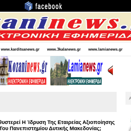
www.karditsanews.gr
www.3kalanews.gr
www.lamianews.gr
Αν
Για
:
υστερεί Η Ίδρυση Της Εταιρείας Αξιοποίησης
 Του Πανεπιστημίου Δυτικής Μακεδονίας;