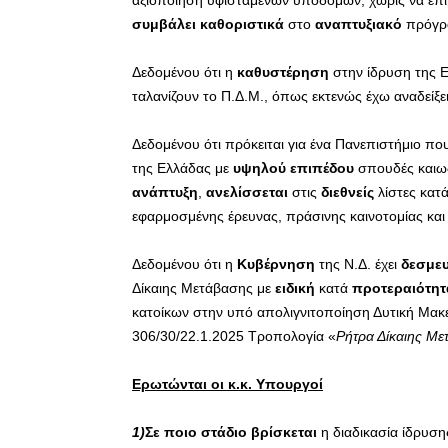
αξιοποίηση υφιστάμενων υποδομών, χωρίς να επιβ
συμβάλει καθοριστικά
στο
αναπτυξιακό
πρόγρα
Δεδομένου ότι η
καθυστέρηση
στην ίδρυση της Ε
ταλανίζουν το Π.Δ.Μ., όπως εκτενώς έχω αναδείξει
Δεδομένου ότι πρόκειται για ένα Πανεπιστήμιο πο
της Ελλάδας με
υψηλού επιπέδου
σπουδές και
ανάπτυξη
,
ανελίσσεται
στις
διεθνείς
λίστες κατ
εφαρμοσμένης έρευνας, πράσινης καινοτομίας και
Δεδομένου ότι η
Κυβέρνηση
της Ν.Δ. έχει
δεσμευ
Δίκαιης Μετάβασης με
ειδική
κατά
προτεραιότητ
κατοίκων στην υπό απολιγνιτοποίηση Δυτική Μακε
306/30/22.1.2025 Τροπολογία «
Ρήτρα Δίκαιης Με
Ερωτώνται οι κ.κ. Υπουργοί
1)
Σε ποιο στάδιο βρίσκεται
η διαδικασία ίδρυσης