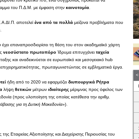
αρύνει τον κρατικό π/υ, ενώ συγχρόνως πρόκειται να
μμα του Π.Δ.Μ. με έμφαση στην
καινοτομία
.
.Α.ΔΙ.Π. αποτελεί
ένα από τα πολλά
μείζονα προβλήματα που
.
υ έχει επαναπροσδιορίσει τη θέση του στον ακαδημαϊκό χάρτη
ως
νεοσύστατο πρωτοπόρο
Ίδρυμα επιτυγχάνει
ταχεία
άταξης και αναδεικνύεται σε ευρωπαϊκό και μεσογειακό hub
 επιχειρηματικότητας, πρωταγωνιστώντας σε εμβληματικά έργα.
τεί
ήδη από το 2020 να εφαρμόζει
διυπουργικά Ρήτρα
α
λήψη
θετικών
μέτρων
ιδιαίτερης
μέριμνας προς όφελος των
δονία (προς υλοποίηση της οποίας κατέθεσα την αριθμ.
τάβασης για τη Δυτική Μακεδονία
»).
 της Εταιρείας Αξιοποίησης και Διαχείρισης Περιουσίας του