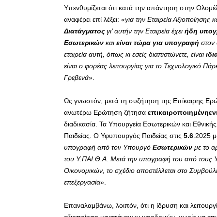
Υπενθυμίζεται ότι κατά την απάντηση στην Ολομέ
αναφέρει επί λέξει: «
για την Εταιρεία Αξιοποίησης κ
Διατάγματος
γι’ αυτήν την Εταιρεία έχει
ήδη υπογ
Εσωτερικών
και
είναι τώρα για υπογραφή
στον
εταιρεία αυτή, όπως κι εσείς διαπιστώνετε, είναι
ιδι
είναι ο φορέας λειτουργίας για το Τεχνολογικό Πά
Γρεβενά
».
Ως γνωστόν, μετά τη συζήτηση της Επίκαιρης Ε
ανωτέρω Ερώτηση ζήτησα
επικαιροποιημένηε
διαδικασία. Τα Υπουργεία Εσωτερικών και Εθνική
Παιδείας. Ο Υφυπουργός Παιδείας στις
5.6
.2025 μ
υπογραφή από τον Υπουργό
Εσωτερικών
με το α
του Υ.ΠΑΙ.Θ.Α. Μετά την υπογραφή του από τους 
Οικονομικών, το σχέδιο αποστέλλεται στο Συμβούλι
επεξεργασία
».
Επαναλαμβάνω, λοιπόν, ότι η ίδρυση και λειτουργί