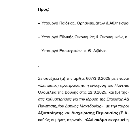
Προς
:
–
Υπουργό Παιδείας, Θρησκευμάτων & Αθλητισμού
– Υπουργό Εθνικής Οικονομίας & Οικονομικών, κ.
– Υπουργό Εσωτερικών, κ. Θ. Λιβάνιο
Σε συνέχεια (α) της αριθμ. 607/
3.3
.2025 με επανα
«
Επιτακτική προτεραιότητα η ενίσχυση του Πανεπι
Ολομέλεια της Βουλής στις
12.3
.2025, και (β) της
στις καθυστερήσεις για την ίδρυση της Εταιρείας Αξ
Πανεπιστημίου Δυτικής Μακεδονίας
», με την παρ
Αξιοποίησης και Διαχείρισης Περιουσίας (Ε.Α.
καθώς οι μήνες περνούν, αλλά
ακόμα εκκρεμεί
η