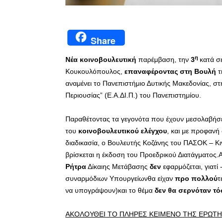
Share
η
Νέα κοινοβουλευτική
παρέμβαση, την
3
κατά σ
Κουκουλόπουλος,
επαναφέροντας στη Βουλή
τ
αναμένει το Πανεπιστήμιο Δυτικής Μακεδονίας, στη
Περιουσίας” (Ε.Α.ΔΙ.Π.) του Πανεπιστημίου.
Παραθέτοντας τα γεγονότα που έχουν μεσολαβήσε
του
κοινοβουλευτικού ελέγχου
, και με προφανή
διαδικασία, ο Βουλευτής Κοζάνης του ΠΑΣΟΚ – Κ
βρίσκεται η έκδοση του Προεδρικού Διατάγματος.Α
Ρήτρα
Δίκαιης Μετάβασης
δεν
εφαρμόζεται, γιατί
συναρμόδιων Υπουργείωνθα είχαν
προ πολλού
τ
να υπογράψουν)και το θέμα
δεν θα σερνόταν τό
ΑΚΟΛΟΥΘΕΙ ΤΟ ΠΛΗΡΕΣ ΚΕΙΜΕΝΟ ΤΗΣ ΕΡΩΤ