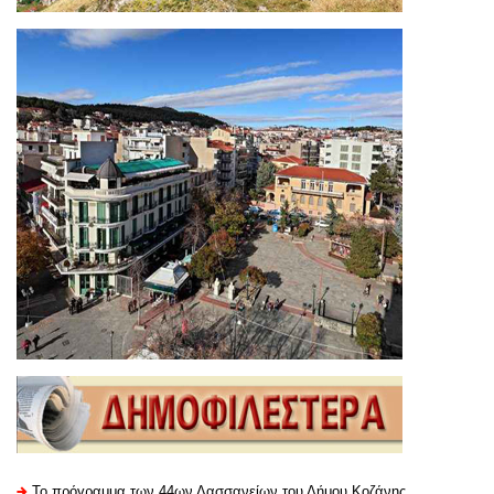
Το πρόγραμμα των 44ων Λασσανείων του Δήμου Κοζάνης