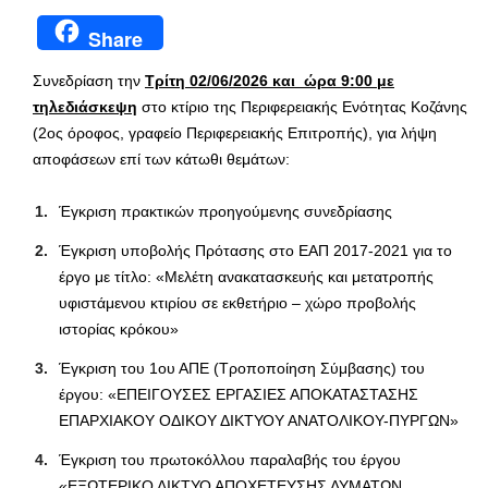
Share
Συνεδρίαση την
Τρίτη 02/06/2026 και ώρα 9:00 με
τηλεδιάσκεψη
στο κτίριο της Περιφερειακής Ενότητας Κοζάνης
(2ος όροφος, γραφείο Περιφερειακής Επιτροπής), για λήψη
αποφάσεων επί των κάτωθι θεμάτων:
Έγκριση πρακτικών προηγούμενης συνεδρίασης
Έγκριση υποβολής Πρότασης στο ΕΑΠ 2017-2021 για το
έργο με τίτλο: «Μελέτη ανακατασκευής και μετατροπής
υφιστάμενου κτιρίου σε εκθετήριο – χώρο προβολής
ιστορίας κρόκου»
Έγκριση του 1ου ΑΠΕ (Τροποποίηση Σύμβασης) του
έργου: «ΕΠΕΙΓΟΥΣΕΣ ΕΡΓΑΣΙΕΣ ΑΠΟΚΑΤΑΣΤΑΣΗΣ
ΕΠΑΡΧΙΑΚΟΥ ΟΔΙΚΟΥ ΔΙΚΤΥΟΥ ΑΝΑΤΟΛΙΚΟΥ-ΠΥΡΓΩΝ»
Έγκριση του πρωτοκόλλου παραλαβής του έργου
«ΕΞΩΤΕΡΙΚΟ ΔΙΚΤΥΟ ΑΠΟΧΕΤΕΥΣΗΣ ΛΥΜΑΤΩΝ