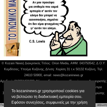
© Kozani News| Διακριτικός Τίτλος: Orion Media, ΑΦΜ: 043750542, Δ.Ο.Υ:
Καρδίτσας, Υπο/μα Κοζάνης, Δ/νση: Χαρίση 31 τ.κ 50132 Κοζάνη, Τηλ:
24610 50900, email:
news@kozaninews.gr
Αρ. Γεμή: 018804431000, Νόμιμος Εκπρόσωπος, Ιδιοκτήτης και Διαχειριστής:
Παναγιώτης Φιλίππου, Διευθύντρια: Γιαννουσά Βασιλική, Διευθύντιρα
Το kozaninews.gr χρησιμοποιεί cookies για
Σύνταξης: Μπαλαμπάνη Βασιλική. Δικαιούχος domain name Παναγιώτης
να βελτιώσει τη διαδικτυακή εμπειρία σου.
Φιλίππου
Εφόσον συνεχίσεις, συμφωνείς με την χρήση
Πολιτική απορρήτου
|
Αίτηση Διαχείρισης Προσωπικών Δεδομένων
|
Όροι χρήσης
| |
Δήλωση