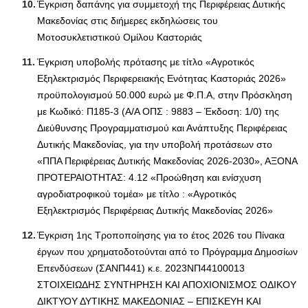
Έγκριση δαπάνης για συμμετοχή της Περιφέρειας Δυτικής
Μακεδονίας στις διήμερες εκδηλώσεις του
Μοτοσυκλετιστικού Ομίλου Καστοριάς
Έγκριση υποβολής πρότασης με τίτλο «Αγροτικός
Εξηλεκτρισμός Περιφερειακής Ενότητας Καστοριάς 2026»
προϋπολογισμού 50.000 ευρώ με Φ.Π.Α, στην Πρόσκληση
με Κωδικό: Π185-3 (Α/Α ΟΠΣ : 9883 – Έκδοση: 1/0) της
Διεύθυνσης Προγραμματισμού και Ανάπτυξης Περιφέρειας
Δυτικής Μακεδονίας, για την υποβολή προτάσεων στο
«ΠΠΑ Περιφέρειας Δυτικής Μακεδονίας 2026-2030», ΑΞΟΝΑ
ΠΡΟΤΕΡΑΙΟΤΗΤΑΣ: 4.12 «Προώθηση και ενίσχυση
αγροδιατροφικού τομέα» με τίτλο : «Αγροτικός
Εξηλεκτρισμός Περιφέρειας Δυτικής Μακεδονίας 2026»
Έγκριση 1ης Τροποποίησης για το έτος 2026 του Πίνακα
έργων που χρηματοδοτούνται από το Πρόγραμμα Δημοσίων
Επενδύσεων (ΣΑΝΠ441) κ.ε. 2023ΝΠ44100013
ΣΤΟΙΧΕΙΩΔΗΣ ΣΥΝΤΗΡΗΣΗ ΚΑΙ ΑΠΟΧΙΟΝΙΣΜΟΣ ΟΔΙΚΟΥ
ΔΙΚΤΥΟΥ ΔΥΤΙΚΗΣ ΜΑΚΕΔΟΝΙΑΣ – ΕΠΙΣΚΕΥΗ ΚΑΙ