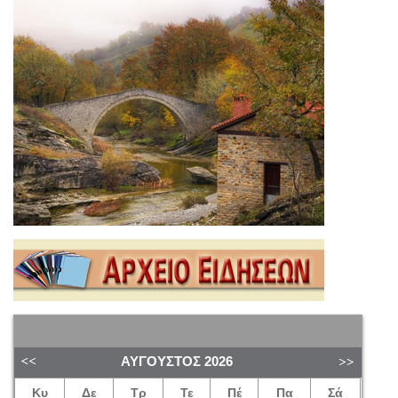
ΑΎΓΟΥΣΤΟΣ
2026
Κυ
Δε
Τρ
Τε
Πέ
Πα
Σά