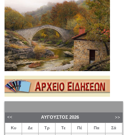
ΑΎΓΟΥΣΤΟΣ
2026
Κυ
Δε
Τρ
Τε
Πέ
Πα
Σά