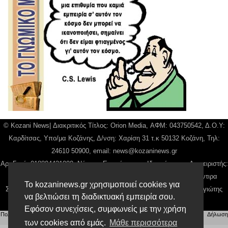
© Kozani News| Διακριτικός Τίτλος: Orion Media, ΑΦΜ: 043750542, Δ.Ο.Υ:
Καρδίτσας, Υπο/μα Κοζάνης, Δ/νση: Χαρίση 31 τ.κ 50132 Κοζάνη, Τηλ:
24610 50900, email:
news@kozaninews.gr
Αρ. Γεμή: 018804431000, Νόμιμος Εκπρόσωπος, Ιδιοκτήτης και Διαχειριστής:
Παναγιώτης Φιλίππου, Διευθύντρια: Γιαννουσά Βασιλική, Διευθύντιρα
Το kozaninews.gr χρησιμοποιεί cookies για
Σύνταξης: Μπαλαμπάνη Βασιλική. Δικαιούχος domain name Παναγιώτης
να βελτιώσει τη διαδικτυακή εμπειρία σου.
Φιλίππου
Εφόσον συνεχίσεις, συμφωνείς με την χρήση
Πολιτική απορρήτου
|
Αίτηση Διαχείρισης Προσωπικών Δεδομένων
|
Όροι χρήσης
| |
Δήλωση
Συμμόρφωσης
των cookies από εμάς.
Μάθε περισσότερα