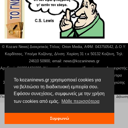
© Kozani News| Διακριτικός Τίτλος: Orion Media, ΑΦΜ: 043750542, Δ.Ο.Υ:
Καρδίτσας, Υπο/μα Κοζάνης, Δ/νση: Χαρίση 31 τ.κ 50132 Κοζάνη, Τηλ:
24610 50900, email:
news@kozaninews.gr
Αρ. Γεμή: 018804431000, Νόμιμος Εκπρόσωπος, Ιδιοκτήτης και Διαχειριστής:
Παναγιώτης Φιλίππου, Διευθύντρια: Γιαννουσά Βασιλική, Διευθύντιρα
Το kozaninews.gr χρησιμοποιεί cookies για
Σύνταξης: Μπαλαμπάνη Βασιλική. Δικαιούχος domain name Παναγιώτης
να βελτιώσει τη διαδικτυακή εμπειρία σου.
Φιλίππου
Εφόσον συνεχίσεις, συμφωνείς με την χρήση
Πολιτική απορρήτου
|
Αίτηση Διαχείρισης Προσωπικών Δεδομένων
|
Όροι χρήσης
| |
Δήλωση
Συμμόρφωσης
των cookies από εμάς.
Μάθε περισσότερα
Συμφωνώ