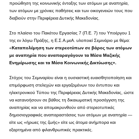
προώθηση της κοινωνικής ένταξης των ατόμων με αναπηρία,
των ατόμων με χρόνιες παθήσεις και των οικογενειών τους που
διαβιούν στην Περιφέρεια Δυτικής Μακεδονίας.
Στο πλαίσιο του Πακέτου Εργασίας 7 (Π.Ε. 7) του Υποέργου 1
της εν λόγω Πράξης, η Ε.Σ.Α.μεΑ. υλοποιεί Σεμινάριο με θέμα:
«
Καταπολέμηση των στερεοτύπων σε βάρος των ατόμων
με αναπηρία που αναπαραγάγουν τα Μέσα Μαζικής
Ενημέρωσης και τα Μέσα Κοινωνικής Δικτύωσης».
Στόχος του Σεμιναρίου είναι η ουσιαστική ευαισθητοποίηση και
επιμόρφωση στελεχών και εργαζομένων του έντυπου και
ηλεκτρονικού Τύπου της Περιφέρειας Δυτικής Μακεδονίας, ώστε
να κατανοήσουν σε βάθος τη δικαιωματική προσέγγιση της
αναπηρίας και να απομακρυνθούν από στερεοτυπικές
δημοσιογραφικές αναπαραστάσεις των ατόμων με αναπηρία —
είτε ως «ήρωες της ζωής» είτε ως άτομα ανήμπορα και
εξαρτημένα από φιλανθρωπικές πρακτικές.