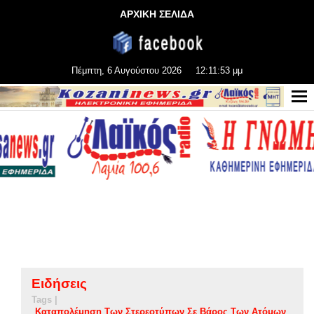
ΑΡΧΙΚΗ ΣΕΛΙΔΑ
Πέμπτη, 6 Αυγούστου 2026
12:11:53 μμ
Ειδήσεις
Tags |
Καταπολέμηση Των Στερεοτύπων Σε Βάρος Των Ατόμων