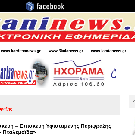
www.karditsanews.gr
www.3kalanews.gr
www.lamianews.gr
Αν
Για
φραξης
:
κευή – Επισκευή Υφιστάμενης Περίφραξης
– Πτολεμαϊδα»