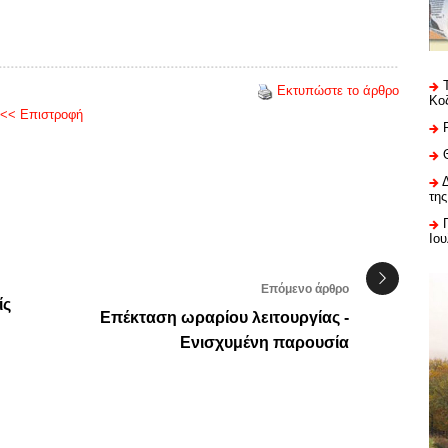
Εκτυπώστε το άρθρο
Κο
<< Επιστροφή
της
Ιου
Επόμενο άρθρο
ίς
Επέκταση ωραρίου λειτουργίας -
Ενισχυμένη παρουσία